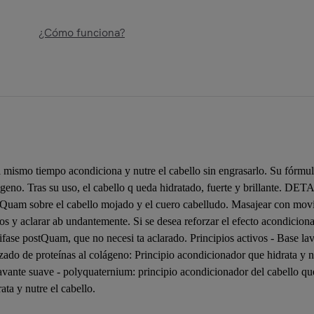
¿Cómo funciona?
 mismo tiempo acondiciona y nutre el cabello sin engrasarlo. Su fórmu
 olágeno. Tras su uso, el cabello q ueda hidratado, fuerte y brill
am sobre el cabello mojado y el cuero cabelludo. Masajear con movim
utos y aclarar ab undantemente. Si se desea reforzar el efecto acondici
Bifase postQuam, que no necesi ta aclarado. Principios activos - Base l
lizado de proteínas al colágeno: Principio acondicionador que hidrata y n
lavante suave - polyquaternium: principio acondicionador del cabello que 
ta y nutre el cabello.