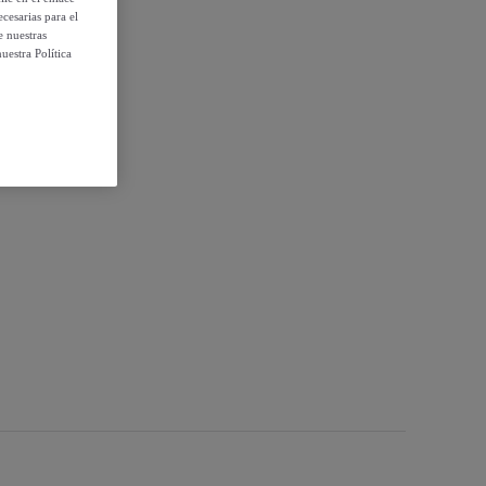
cesarias para el
e nuestras
uestra Política