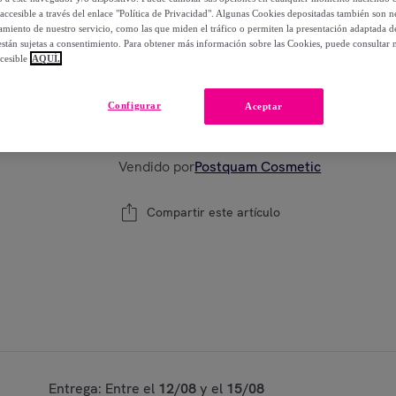
-
80
%
accesible a través del enlace "Política de Privacidad". Algunas Cookies depositadas también son ne
miento de nuestro servicio, como las que miden el tráfico o permiten la presentación adaptada d
 están sujetas a consentimiento. Para obtener más información sobre las Cookies, puede consultar n
cesible
AQUÍ.
Modelo:
Talla Unica
Configurar
Aceptar
1
Añadir a la cesta
Vendido por
Postquam Cosmetic
Compartir este artículo
Entrega: Entre el
12/08
y el
15/08