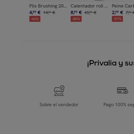
Plis Brushing 200 Ml.
Calentador roll on profesiona
Peine Car
4
,
€
8
,
€
2
,
€
99
14
,
€
99
45
,
€
99
7
,
90
90
00
-
66
%
-
80
%
-
57
%
¡Privalia y 
Sobre el vendedor
Pago 100% se