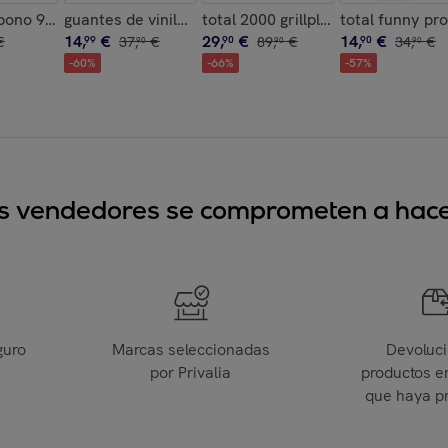
l 70º
bono 940
guantes de vinilo sin polvo ecologicos caja de 100 un
total 2000 grillplate
total funny pr
14
,
€
29
,
€
14
,
€
€
99
37
,
€
90
89
,
€
90
34
,
€
90
90
90
-
60
%
-
66
%
-
57
%
sus vendedores se comprometen a hacer
guro
Marcas seleccionadas
Devoluc
por Privalia
productos e
que haya p