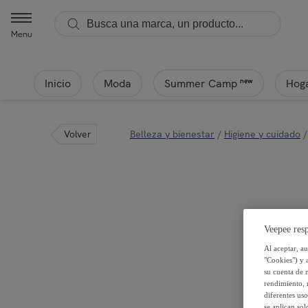
Menu
Inicio
Moda
Hoga
new
Summer Camp
Volver
Belleza y bienestar
/
Higiene y cuidado
/
Veepee resp
Al aceptar, a
"Cookies") y 
su cuenta de 
rendimiento, r
diferentes us
se aplican so