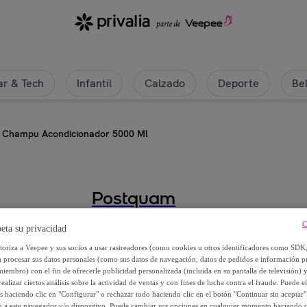
r & Tech
Infantil
Calzado
Deporte
Be
Champu Acondicionador 5000 Ml
Postquam
C
Champu Acondicionador 5000 M
eta su privacidad
utoriza a Veepee y sus socios a usar rastreadores (como cookies u otros identificadores como SDK
25
,
€
a procesar sus datos personales (como sus datos de navegación, datos de pedidos e información 
99
miembro) con el fin de ofrecerle publicidad personalizada (incluida en su pantalla de televisión) 
ealizar ciertos análisis sobre la actividad de ventas y con fines de lucha contra el fraude. Puede el
os haciendo clic en "Configurar" o rechazar todo haciendo clic en el botón "Continuar sin aceptar"
134
,
€
90
lo a este navegador y/o dispositivo. Puede cambiar sus opciones en cualquier momento haciendo cl