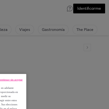
Identificarme
lleza
Viajes
Gastronomía
The Place
ontinuar sin aceptar
l
, en adelante
proporcionada en
y medir su
egir entre estos
. Sus elecciones
ic en el enlace