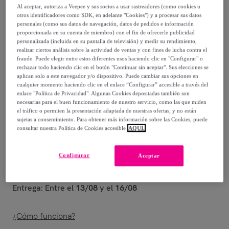
Al aceptar, autoriza a Veepee y sus socios a usar rastreadores (como cookies u
269
,
€
otros identificadores como SDK, en adelante "Cookies") y a procesar sus datos
00
personales (como sus datos de navegación, datos de pedidos e información
-
77
%
proporcionada en su cuenta de miembro) con el fin de ofrecerle publicidad
personalizada (incluida en su pantalla de televisión) y medir su rendimiento,
realizar ciertos análisis sobre la actividad de ventas y con fines de lucha contra el
Posible recogida de tu antiguo producto
ver condiciones
,
fraude. Puede elegir entre estos diferentes usos haciendo clic en "Configurar" o
rechazar todo haciendo clic en el botón "Continuar sin aceptar". Sus elecciones se
aplican solo a este navegador y/o dispositivo. Puede cambiar sus opciones en
Vendido por
Postquam Cosmetic
cualquier momento haciendo clic en el enlace “Configurar” accesible a través del
enlace "Política de Privacidad". Algunas Cookies depositadas también son
necesarias para el buen funcionamiento de nuestro servicio, como las que miden
el tráfico o permiten la presentación adaptada de nuestras ofertas, y no están
sujetas a consentimiento. Para obtener más información sobre las Cookies, puede
consultar nuestra Política de Cookies accesible
AQUÍ.
Entrega
Configurar
Aceptar
Envío gratis
Entrega: Entre el
13/08
y el
16/08
¿Cómo funciona?