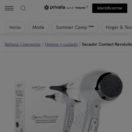
Postquam - Secador Contact Revolution Touch Technology - Blanco - 
Identificarme
Inicio
Moda
Hogar & Tec
new
Summer Camp
Belleza y bienestar
/
Higiene y cuidado
/
Secador Contact Revolutio