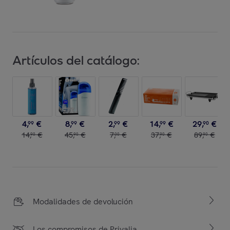
Artículos del catálogo:
4
,
€
8
,
€
2
,
€
14
,
€
29
,
€
99
99
99
99
90
14
,
€
45
,
€
7
,
€
37
,
€
89
,
€
90
90
00
90
90
Modalidades de devolución
Los compromisos de Privalia