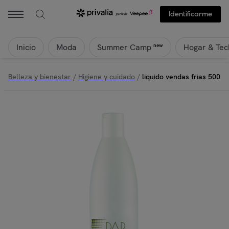
Identificarme
Inicio
Moda
Hogar & Tec
new
Summer Camp
Belleza y bienestar
/
Higiene y cuidado
/
liquido vendas frias 500