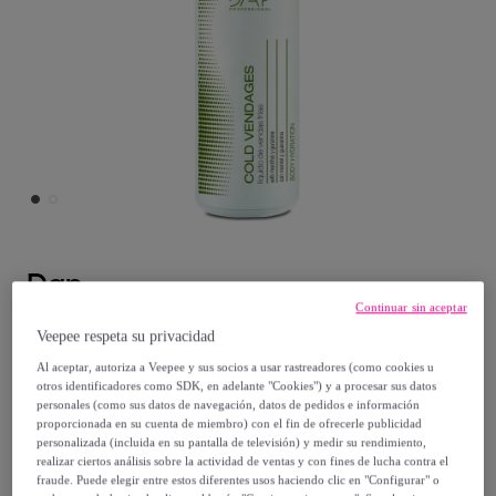
Dap
Continuar sin aceptar
liquido vendas frias 500
Veepee respeta su privacidad
Modelo:
liquido vendas frias 500
Al aceptar, autoriza a Veepee y sus socios a usar rastreadores (como cookies u
otros identificadores como SDK, en adelante "Cookies") y a procesar sus datos
personales (como sus datos de navegación, datos de pedidos e información
17
,
€
99
proporcionada en su cuenta de miembro) con el fin de ofrecerle publicidad
personalizada (incluida en su pantalla de televisión) y medir su rendimiento,
realizar ciertos análisis sobre la actividad de ventas y con fines de lucha contra el
63
,
€
00
fraude. Puede elegir entre estos diferentes usos haciendo clic en "Configurar" o