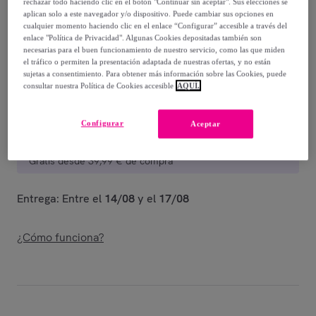
-
71
%
rechazar todo haciendo clic en el botón "Continuar sin aceptar". Sus elecciones se
aplican solo a este navegador y/o dispositivo. Puede cambiar sus opciones en
Vendido por
Postquam Cosmetic
cualquier momento haciendo clic en el enlace “Configurar” accesible a través del
enlace "Política de Privacidad". Algunas Cookies depositadas también son
necesarias para el buen funcionamiento de nuestro servicio, como las que miden
el tráfico o permiten la presentación adaptada de nuestras ofertas, y no están
sujetas a consentimiento. Para obtener más información sobre las Cookies, puede
consultar nuestra Política de Cookies accesible
AQUÍ.
Entrega
Configurar
Aceptar
Entrega desde
3,99 €
Gratis desde 39,99 € de compra
Entrega: Entre el
14/08
y el
17/08
¿Cómo funciona?