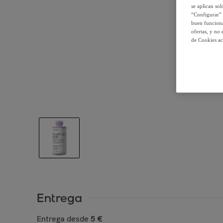
se aplican so
“Configurar” 
buen funciona
ofertas, y no
de Cookies ac
Entrega
Entrega desde
5 €