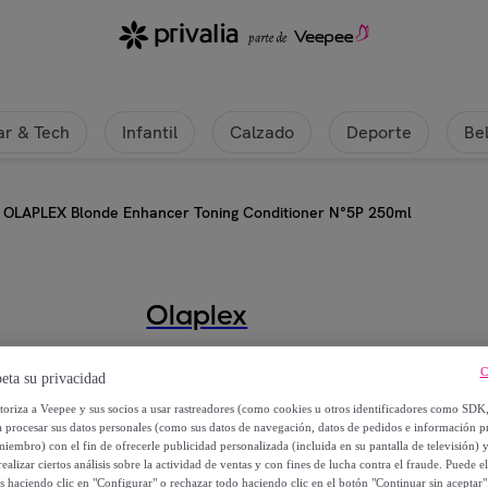
r & Tech
Infantil
Calzado
Deporte
Be
OLAPLEX Blonde Enhancer Toning Conditioner N°5P 250ml
Olaplex
OLAPLEX Blonde Enhancer Toning
C
eta su privacidad
utoriza a Veepee y sus socios a usar rastreadores (como cookies u otros identificadores como SDK
27
,
€
40
a procesar sus datos personales (como sus datos de navegación, datos de pedidos e información 
miembro) con el fin de ofrecerle publicidad personalizada (incluida en su pantalla de televisión) 
ealizar ciertos análisis sobre la actividad de ventas y con fines de lucha contra el fraude. Puede el
32
,
€
00
os haciendo clic en "Configurar" o rechazar todo haciendo clic en el botón "Continuar sin aceptar"