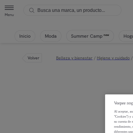
Menu
Inicio
Moda
Hoga
new
Summer Camp
Volver
Belleza y bienestar
/
Higiene y cuidado
/
Veepee resp
Al aceptar, a
"Cookies") y 
su cuenta de 
rendimiento, r
diferentes us