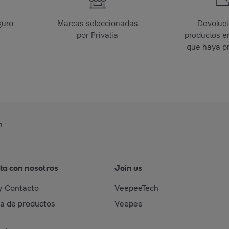
guro
Marcas seleccionadas
Devoluc
por Privalia
productos e
que haya p
n
ta con nosotros
Join us
y Contacto
VeepeeTech
da de productos
Veepee