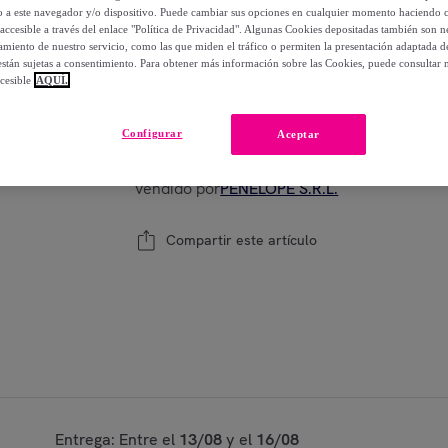
-
14
%
lo a este navegador y/o dispositivo. Puede cambiar sus opciones en cualquier momento haciendo cl
accesible a través del enlace "Política de Privacidad". Algunas Cookies depositadas también son ne
miento de nuestro servicio, como las que miden el tráfico o permiten la presentación adaptada d
 están sujetas a consentimiento. Para obtener más información sobre las Cookies, puede consultar n
cesible
AQUÍ.
Modelo:
OLAPLEX Blonde Enhancer Toning C
Configurar
Aceptar
1
Añadir a la cesta
Vendido por
PENELOPE S.R.L.
Compartir este artículo
Entrega: Entre el
13/08
y el
16/08