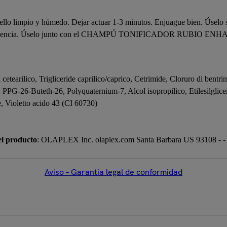
bello limpio y húmedo. Dejar actuar 1-3 minutos. Enjuague bien. Úselo
s frecuencia. Úselo junto con el CHAMPÚ TONIFICADOR RUBIO ENHAN
cetearilico, Trigliceride caprilico/caprico, Cetrimide, Cloruro di bentr
 PPG-26-Buteth-26, Polyquaternium-7, Alcol isopropilico, Etilesilglice
, Violetto acido 43 (CI 60730)
el producto
: OLAPLEX Inc. olaplex.com Santa Barbara US 93108 - - 
Aviso – Garantía legal de conformidad