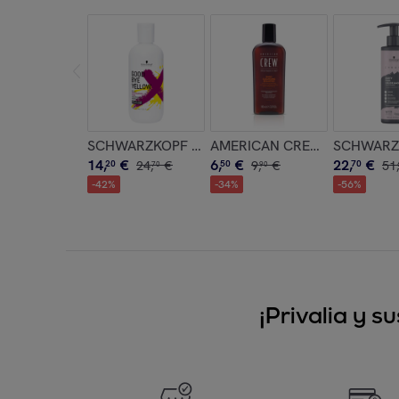
SCHWARZKOPF Good Bye Yellow Shampoo Antigi
AMERICAN CREW Daily Clean
SCHWARZKO
14
,
€
6
,
€
22
,
€
20
24
,
€
50
9
,
€
70
51
,
70
90
-
42
%
-
34
%
-
56
%
¡Privalia y 