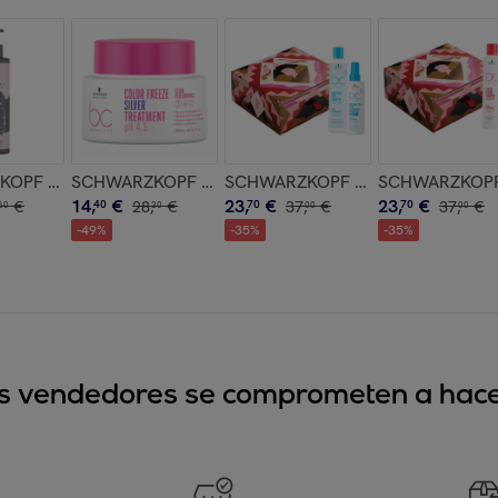
allo 300ml
sing Shampoo 100ml
PF Chroma ID Bonding Color Mask Dusty Pink 9.5-19 300ml
SCHWARZKOPF BC Color Freeze Silver Treatment 20
SCHWARZKOPF Set BC Bonacure Mo
SCHWARZKOPF S
14
,
€
23
,
€
23
,
€
€
40
28
,
€
70
37
,
€
70
37
,
€
60
30
00
00
-
49
%
-
35
%
-
35
%
sus vendedores se comprometen a hacer