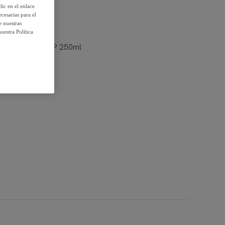
ic en el enlace
cesarias para el
e nuestras
uestra Política
onditioner N°5P 250ml