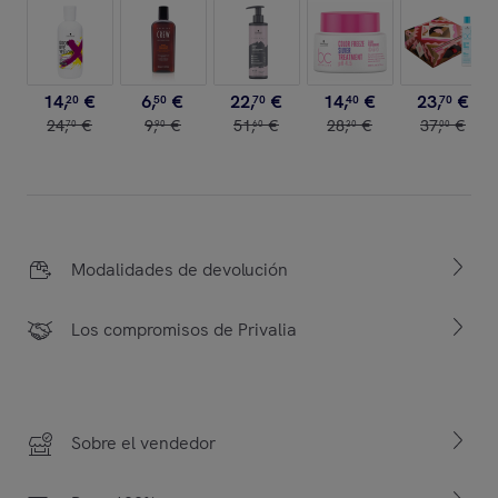
14
,
€
6
,
€
22
,
€
14
,
€
23
,
€
20
50
70
40
70
24
,
€
9
,
€
51
,
€
28
,
€
37
,
€
70
90
60
30
00
Modalidades de devolución
Los compromisos de Privalia
Sobre el vendedor