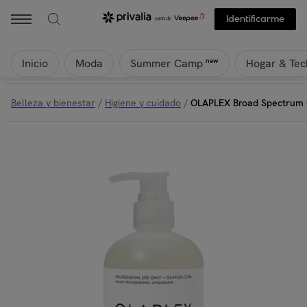
Identificarme
Inicio
Moda
Hogar & Tec
new
Summer Camp
Belleza y bienestar
/
Higiene y cuidado
/
OLAPLEX Broad Spectrum 