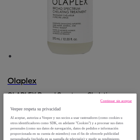
Olaplex
OLAPLEX Broad Spectrum Chelating
Continuar sin aceptar
Treatment 370ml
Veepee respeta su privacidad
Modelo:
OLAPLEX Broad Spectrum
Chelating Treatment 370ml
Al aceptar, autoriza a Veepee y sus socios a usar rastreadores (como cookies u
otros identificadores como SDK, en adelante "Cookies") y a procesar sus datos
personales (como sus datos de navegación, datos de pedidos e información
51
,
€
proporcionada en su cuenta de miembro) con el fin de ofrecerle publicidad
20
personalizada (incluida en su pantalla de televisión) y medir su rendimiento,