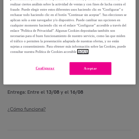
realizar ciertos análisis sobre la actividad de ventas y con fines de lucha contra el
59
,
€
fraude. Puede elegir entre estos diferentes usos haciendo clic en "Configurar" o
90
rechazar todo haciendo clic en el botón "Continuar sin aceptar". Sus elecciones se
-
14
%
aplican solo a este navegador y/o dispositivo. Puede cambiar sus opciones en
cualquier momento haciendo clic en el enlace “Configurar” accesible a través del
Vendido por
PENELOPE S.R.L.
enlace "Política de Privacidad". Algunas Cookies depositadas también son
necesarias para el buen funcionamiento de nuestro servicio, como las que miden
el tráfico o permiten la presentación adaptada de nuestras ofertas, y no están
sujetas a consentimiento. Para obtener más información sobre las Cookies, puede
consultar nuestra Política de Cookies accesible
AQUÍ.
Entrega
Configurar
Aceptar
Envío gratis
Entrega: Entre el
13/08
y el
16/08
¿Cómo funciona?