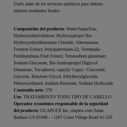
Úselo antes de los servicios químicos para obtener
mejores resultados finales.
Composición del producto
: Water/Aqua/Eau,
Hydroxyethylcellulose, Hydroxypropyl Bis-
Hydroxyethyldimonium Chloride, Alteromonas
Ferment Extract, Polyquaternium-22, Terminalia
Ferdinandiana Fruit Extract, Tetrasodium glutamate;
Sodium Gluconate, Bis-Aminopropyl Diglycol
Dimaleate, Tocopherol, capryly/ Capry / Glucoside,
Glycerin, Butylene Glycol, Ethylhexylglycerin,
Phenoxyethanol, Sodium Benzoate, Sodium Hydroxide
Contenido neto
: 370
Uso
: TRATAMIENTO TODO TIPO DE CABELLO
Operador económico responsable de la seguridad
del producto
: OLAPLEX Inc. olaplex.com Santa
Barbara US 93108 - - 1187 Coast Village Road #1-520