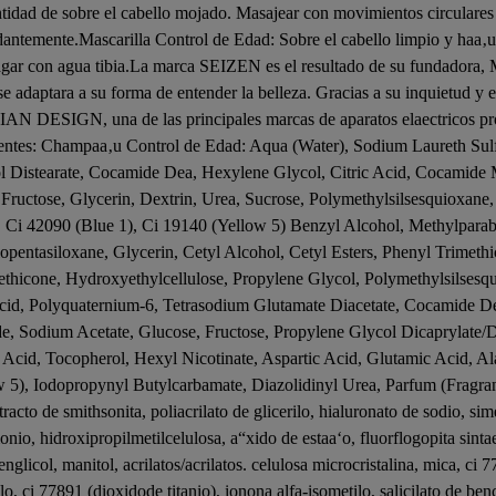
dad de sobre el cabello mojado. Masajear con movimientos circulares d
ndantemente.Mascarilla Control de Edad: Sobre el cabello limpio y haa‚
juagar con agua tibia.La marca SEIZEN es el resultado de su fundadora
e adaptara a su forma de entender la belleza. Gracias a su inquietud y e
ALIAN DESIGN, una de las principales marcas de aparatos elaectricos pr
edientes: Champaa‚u Control de Edad: Aqua (Water), Sodium Laureth Su
 Distearate, Cocamide Dea, Hexylene Glycol, Citric Acid, Cocamide 
Fructose, Glycerin, Dextrin, Urea, Sucrose, Polymethylsilsesquioxane,
Ci 42090 (Blue 1), Ci 19140 (Yellow 5) Benzyl Alcohol, Methylparab
opentasiloxane, Glycerin, Cetyl Alcohol, Cetyl Esters, Phenyl Trimet
thicone, Hydroxyethylcellulose, Propylene Glycol, Polymethylsilsesqui
cid, Polyquaternium-6, Tetrasodium Glutamate Diacetate, Cocamide D
, Sodium Acetate, Glucose, Fructose, Propylene Glycol Dicaprylate/Di
ic Acid, Tocopherol, Hexyl Nicotinate, Aspartic Acid, Glutamic Acid,
 5), Iodopropynyl Butylcarbamate, Diazolidinyl Urea, Parfum (Fragra
tracto de smithsonita, poliacrilato de glicerilo, hialuronato de sodio, si
onio, hidroxipropilmetilcelulosa, a“xido de estaa‘o, fluorflogopita sinta
nglicol, manitol, acrilatos/acrilatos. celulosa microcristalina, mica, ci 7
lo, ci 77891 (dioxidode titanio), ionona alfa-isometilo, salicilato de benci