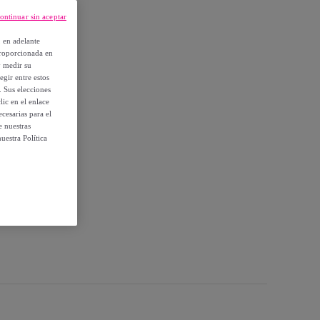
ontinuar sin aceptar
, en adelante
proporcionada en
y medir su
egir entre estos
. Sus elecciones
ic en el enlace
cesarias para el
e nuestras
uestra Política