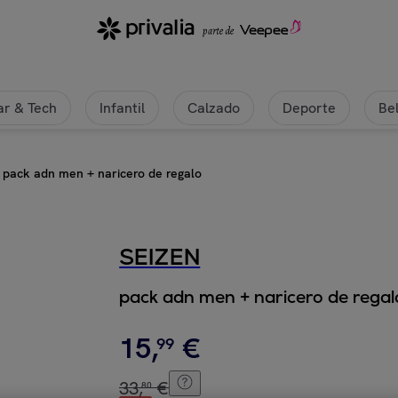
r & Tech
Infantil
Calzado
Deporte
Be
pack adn men + naricero de regalo
SEIZEN
pack adn men + naricero de regal
15
,
€
99
33
,
€
80