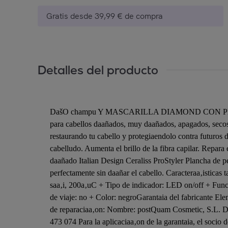
Gratis desde 39,99 € de compra
Detalles del producto
DašO champu Y MASCARILLA DIAMOND CON PLAN
para cabellos daañados, muy daañados, apagados, secos 
restaurando tu cabello y protegiaendolo contra futuros
cabelludo. Aumenta el brillo de la fibra capilar. Repara
daañado Italian Design Ceraliss ProStyler Plancha de p
perfectamente sin daañar el cabello. Caracteraa‚istica
saa‚i, 200a‚uC + Tipo de indicador: LED on/off + Func
de viaje: no + Color: negroGarantaia del fabricante Elem
de reparaciaa‚on: Nombre: postQuam Cosmetic, S.L. Di
473 074 Para la aplicaciaa‚on de la garantaia, el socio