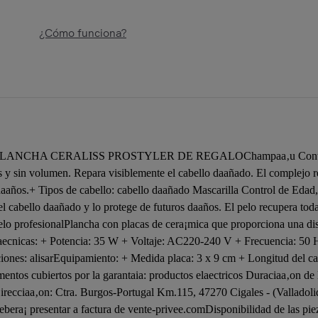
¿Cómo funciona?
CHA CERALISS PROSTYLER DE REGALOChampaa‚u Control de 
y sin volumen. Repara visiblemente el cabello daañado. El complejo ren
 daaños.+ Tipos de cabello: cabello daañado Mascarilla Control de Eda
 el cabello daañado y lo protege de futuros daaños. El pelo recupera toda
elo profesionalPlancha con placas de cera¡mica que proporciona una dist
s taecnicas: + Potencia: 35 W + Voltaje: AC220-240 V + Frecuencia: 50
iones: alisarEquipamiento: + Medida placa: 3 x 9 cm + Longitud del 
entos cubiertos por la garantaia: productos elaectricos Duraciaa‚on de l
recciaa‚on: Ctra. Burgos-Portugal Km.115, 47270 Cigales - (Valladol
 debera¡ presentar a factura de vente-privee.comDisponibilidad de las pi