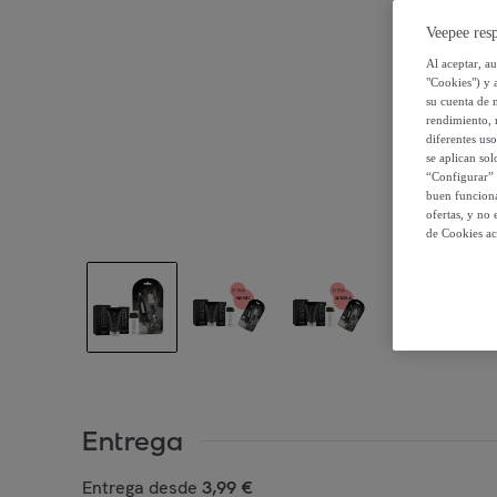
Veepee resp
Al aceptar, a
"Cookies") y 
su cuenta de 
rendimiento, r
diferentes us
se aplican so
“Configurar” 
buen funciona
ofertas, y no
de Cookies ac
Entrega
Entrega desde
3,99 €