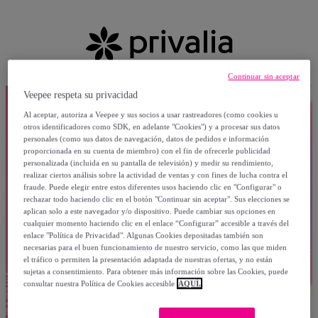
Continuar sin aceptar
Veepee respeta su privacidad
Al aceptar, autoriza a Veepee y sus socios a usar rastreadores (como cookies u
otros identificadores como SDK, en adelante "Cookies") y a procesar sus datos
personales (como sus datos de navegación, datos de pedidos e información
proporcionada en su cuenta de miembro) con el fin de ofrecerle publicidad
personalizada (incluida en su pantalla de televisión) y medir su rendimiento,
realizar ciertos análisis sobre la actividad de ventas y con fines de lucha contra el
fraude. Puede elegir entre estos diferentes usos haciendo clic en "Configurar" o
rechazar todo haciendo clic en el botón "Continuar sin aceptar". Sus elecciones se
aplican solo a este navegador y/o dispositivo. Puede cambiar sus opciones en
cualquier momento haciendo clic en el enlace “Configurar” accesible a través del
enlace "Política de Privacidad". Algunas Cookies depositadas también son
necesarias para el buen funcionamiento de nuestro servicio, como las que miden
el tráfico o permiten la presentación adaptada de nuestras ofertas, y no están
sujetas a consentimiento. Para obtener más información sobre las Cookies, puede
consultar nuestra Política de Cookies accesible
AQUÍ.