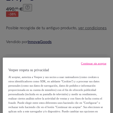
490
,
€
00
-
38
%
Posible recogida de tu antiguo producto
ver condiciones
,
Vendido por
InnovaGoods
Continuar sin aceptar
Entrega
Veepee respeta su privacidad
Al aceptar, autoriza a Veepee y sus socios a usar rastreadores (como cookies u
Envío gratis
otros identificadores como SDK, en adelante "Cookies") y a procesar sus datos
personales (como sus datos de navegación, datos de pedidos e información
proporcionada en su cuenta de miembro) con el fin de ofrecerle publicidad
Entrega: Entre el
15/08
y el
18/08
personalizada (incluida en su pantalla de televisión) y medir su rendimiento,
realizar ciertos análisis sobre la actividad de ventas y con fines de lucha contra el
fraude. Puede elegir entre estos diferentes usos haciendo clic en "Configurar" o
¿Cómo funciona?
rechazar todo haciendo clic en el botón "Continuar sin aceptar". Sus elecciones se
aplican solo a este navegador y/o dispositivo. Puede cambiar sus opciones en