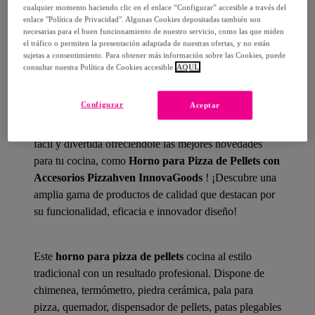
cualquier momento haciendo clic en el enlace “Configurar” accesible a través del
enlace "Política de Privacidad". Algunas Cookies depositadas también son
necesarias para el buen funcionamiento de nuestro servicio, como las que miden
el tráfico o permiten la presentación adaptada de nuestras ofertas, y no están
sujetas a consentimiento. Para obtener más información sobre las Cookies, puede
Detalles del producto
consultar nuestra Política de Cookies accesible
AQUÍ.
Configurar
Aceptar
¡
InnovaGoods
viene en tu ayuda para cocinar de forma
fácil y divertida ofreciéndote las mejores novedades
para tu cocina, como
Horno para Pizza de Pellets con
Accesorios Pizzahven InnovaGoods
! ¡Descubre una
amplia gama de productos de calidad que destacan por
su funcionalidad, eficacia e innovador diseño!
Este
horno para pizza de pellets
cocina al estilo
tradicional con un resultado profesional. Dispone de
chimenea, termómetro, piedra cerámica, pala para
pizza, quemador, dispensador de pellets, patas plegables