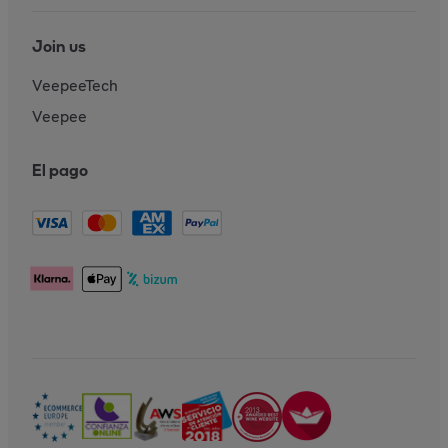
Join us
VeepeeTech
Veepee
El pago