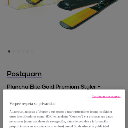
Postquam
Plancha Elite Gold Premium Styler -
negro&nbsp;- 65W
Continuar sin aceptar
Modelo:
Plancha Elite Gold Premium Styler
Veepee respeta su privacidad
- negro&nbsp;- 65W
Al aceptar, autoriza a Veepee y sus socios a usar rastreadores (como cookies u
otros identificadores como SDK, en adelante "Cookies") y a procesar sus datos
71
,
€
personales (como sus datos de navegación, datos de pedidos e información
99
proporcionada en su cuenta de miembro) con el fin de ofrecerle publicidad