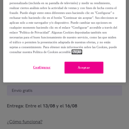
personalizada (incluida en su pantalla de televisión) y medir su rendimiento,
realizar ciertos análisis sobre la actividad de ventas y con fines de lucha contra el
269
,
€
00
fraude. Puede elegir entre estos diferentes usos haciendo clic en "Configurar" o
-
73
%
rechazar todo haciendo clic en el botón "Continuar sin aceptar". Sus elecciones se
aplican solo a este navegador y/o dispositivo. Puede cambiar sus opciones en
cualquier momento haciendo clic en el enlace “Configurar” accesible a través del
Posible recogida de tu antiguo producto
ver condiciones
,
enlace "Política de Privacidad". Algunas Cookies depositadas también son
necesarias para el buen funcionamiento de nuestro servicio, como las que miden
el tráfico o permiten la presentación adaptada de nuestras ofertas, y no están
Vendido por
Postquam Cosmetic
sujetas a consentimiento. Para obtener más información sobre las Cookies, puede
consultar nuestra Política de Cookies accesible
AQUÍ.
Configurar
Aceptar
Entrega
Envío gratis
Entrega: Entre el
13/08
y el
16/08
¿Cómo funciona?