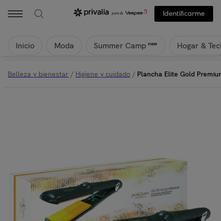
Postquam - Plancha Elite Gold Premium Styler - negro&nbsp;- 65W | 
Identificarme
Inicio
Moda
Hogar & Tec
new
Summer Camp
Belleza y bienestar
/
Higiene y cuidado
/
Plancha Elite Gold Premiu