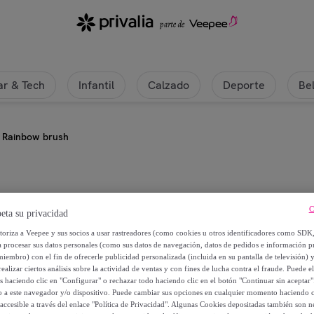
r & Tech
Infantil
Calzado
Deporte
Be
Rainbow brush
ITALIAN DESIGN
C
eta su privacidad
Rainbow brush
utoriza a Veepee y sus socios a usar rastreadores (como cookies u otros identificadores como SDK
a procesar sus datos personales (como sus datos de navegación, datos de pedidos e información 
miembro) con el fin de ofrecerle publicidad personalizada (incluida en su pantalla de televisión) 
5
,
€
99
ealizar ciertos análisis sobre la actividad de ventas y con fines de lucha contra el fraude. Puede el
os haciendo clic en "Configurar" o rechazar todo haciendo clic en el botón "Continuar sin aceptar"
lo a este navegador y/o dispositivo. Puede cambiar sus opciones en cualquier momento haciendo cl
16
,
€
90
accesible a través del enlace "Política de Privacidad". Algunas Cookies depositadas también son ne