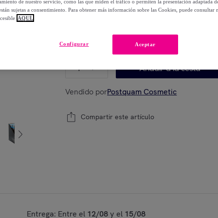
miento de nuestro servicio, como las que miden el tráfico o permiten la presentación adaptada d
-
64
%
 están sujetas a consentimiento. Para obtener más información sobre las Cookies, puede consultar n
cesible
AQUÍ.
Modelo:
Talla Unica
Configurar
Aceptar
1
Añadir a la cesta
Vendido por
Postquam Cosmetic
Compartir este artículo
Entrega: Entre el
12/08
y el
15/08