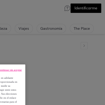
Identificarme
lleza
Viajes
Gastronomía
The Place
ontinuar sin aceptar
, en adelante
proporcionada en
y medir su
egir entre estos
. Sus elecciones
ic en el enlace
cesarias para el