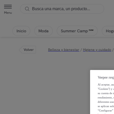
Menu
Inicio
Moda
Hoga
new
Summer Camp
Volver
Belleza y bienestar
/
Higiene y cuidado
/
Veepee resp
Al aceptar, a
"Cookies") y 
su cuenta de 
rendimiento, r
diferentes us
se aplican so
“Configurar” 