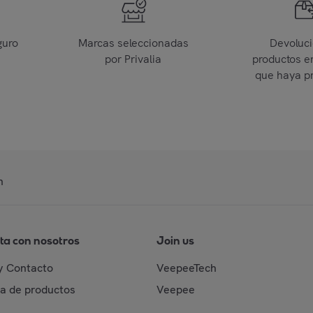
guro
Marcas seleccionadas
Devoluc
por Privalia
productos e
que haya p
n
ta con nosotros
Join us
y Contacto
VeepeeTech
da de productos
Veepee