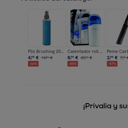
Plis Brushing 200 Ml.
Calentador roll on profesiona
Peine Car
4
,
€
8
,
€
2
,
€
99
14
,
€
99
45
,
€
99
7
,
90
90
00
-
66
%
-
80
%
-
57
%
¡Privalia y 