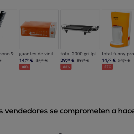
l 70º
bono 940
guantes de vinilo sin polvo ecologicos caja de 100 un
total 2000 grillplate
total funny pr
14
,
€
29
,
€
14
,
€
€
99
37
,
€
90
89
,
€
90
34
,
€
90
90
90
-
60
%
-
66
%
-
57
%
sus vendedores se comprometen a hacer