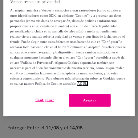
Veepee respeta su privacidad
11
,
€
40
Al aceptar, autoriza a Veepee y sus socios a usar rastreadores (como cookies u
otros identificadores como SDK, en adelante "Cookies") y a procesar sus datos
20
,
€
80
personales (como sus datos de navegación, datos de pedidos e información
proporcionada en su cuenta de miembro) con el fin de ofrecerle publicidad
-
45
%
personalizada (incluida en su pantalla de televisión) y medir su rendimiento,
realizar ciertos análisis sobre la actividad de ventas y con fines de lucha contra el
Vendido por
PENELOPE S.R.L.
fraude. Puede elegir entre estos diferentes usos haciendo clic en "Configurar" o
rechazar todo haciendo clic en el botón "Continuar sin aceptar". Sus elecciones se
Último producto
aplican solo a este navegador y/o dispositivo. Puede cambiar sus opciones en
cualquier momento haciendo clic en el enlace “Configurar” accesible a través del
enlace "Política de Privacidad". Algunas Cookies depositadas también son
necesarias para el buen funcionamiento de nuestro servicio, como las que miden
el tráfico o permiten la presentación adaptada de nuestras ofertas, y no están
sujetas a consentimiento. Para obtener más información sobre las Cookies, puede
consultar nuestra Política de Cookies accesible
AQUÍ.
Entrega
Entrega desde
5 €
Configurar
Aceptar
Gratis desde 30 € de compra
Entrega: Entre el
11/08
y el
14/08