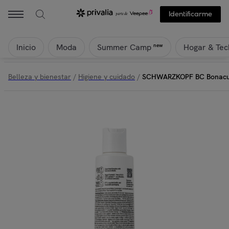
Identificarme
Inicio
Moda
Hogar & Tec
new
Summer Camp
Belleza y bienestar
/
Higiene y cuidado
/
SCHWARZKOPF BC Bonacur