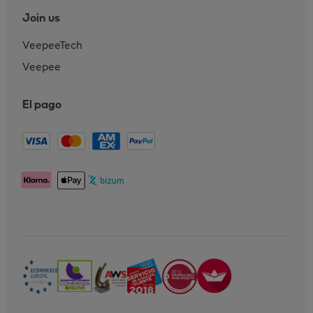
Join us
VeepeeTech
Veepee
El pago