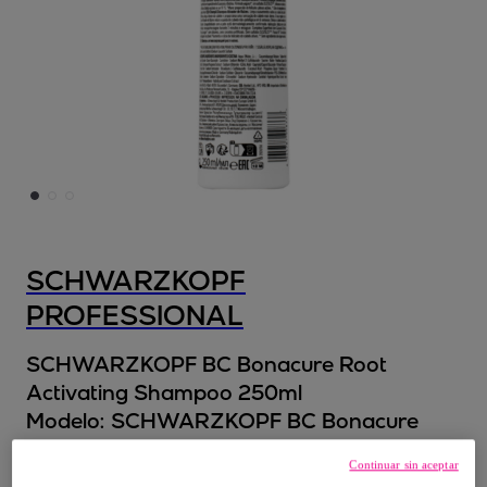
SCHWARZKOPF
PROFESSIONAL
SCHWARZKOPF BC Bonacure Root
Activating Shampoo 250ml
Modelo:
SCHWARZKOPF BC Bonacure
Root Activating Shampoo 250ml
Continuar sin aceptar