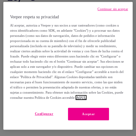
46
,
€
Continuar sin aceptar
40
-
44
%
Veepee respeta su privacidad
Al aceptar, autoriza a Veepee y sus socios a usar rastreadores (como cookies u
Vendido por
PENELOPE S.R.L.
otros identificadores como SDK, en adelante "Cookies") y a procesar sus datos
personales (como sus datos de navegación, datos de pedidos e información
proporcionada en su cuenta de miembro) con el fin de ofrecerle publicidad
personalizada (incluida en su pantalla de televisión) y medir su rendimiento,
realizar ciertos análisis sobre la actividad de ventas y con fines de lucha contra el
fraude. Puede elegir entre estos diferentes usos haciendo clic en "Configurar" o
Entrega
rechazar todo haciendo clic en el botón "Continuar sin aceptar". Sus elecciones se
aplican solo a este navegador y/o dispositivo. Puede cambiar sus opciones en
cualquier momento haciendo clic en el enlace “Configurar” accesible a través del
Entrega desde
5 €
enlace "Política de Privacidad". Algunas Cookies depositadas también son
necesarias para el buen funcionamiento de nuestro servicio, como las que miden
Gratis desde 30 € de compra
el tráfico o permiten la presentación adaptada de nuestras ofertas, y no están
sujetas a consentimiento. Para obtener más información sobre las Cookies, puede
consultar nuestra Política de Cookies accesible
AQUÍ.
Entrega: Entre el
11/08
y el
14/08
Configurar
Aceptar
¿Cómo funciona?