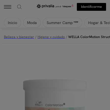
Identificarme
Inicio
Moda
Hogar & Tec
new
Summer Camp
Belleza y bienestar
/
Higiene y cuidado
/
WELLA ColorMotion Struc