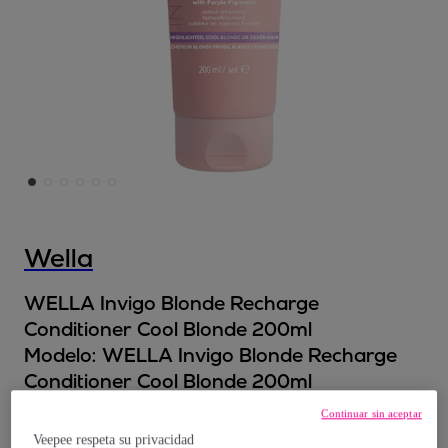
Wella
WELLA Invigo Blonde Recharge
Conditioner Cool Blonde 200ml
Modelo:
WELLA Invigo Blonde Recharge
Conditioner Cool Blonde 200ml
Continuar sin aceptar
13
,
€
80
Veepee respeta su privacidad