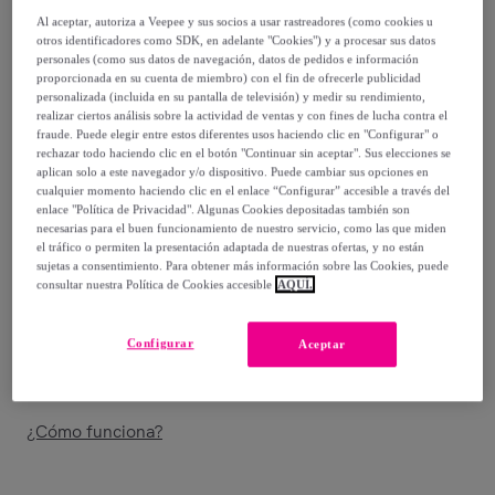
Al aceptar, autoriza a Veepee y sus socios a usar rastreadores (como cookies u
18
,
€
60
otros identificadores como SDK, en adelante "Cookies") y a procesar sus datos
-
25
%
personales (como sus datos de navegación, datos de pedidos e información
proporcionada en su cuenta de miembro) con el fin de ofrecerle publicidad
personalizada (incluida en su pantalla de televisión) y medir su rendimiento,
Vendido por
PENELOPE S.R.L.
realizar ciertos análisis sobre la actividad de ventas y con fines de lucha contra el
fraude. Puede elegir entre estos diferentes usos haciendo clic en "Configurar" o
rechazar todo haciendo clic en el botón "Continuar sin aceptar". Sus elecciones se
aplican solo a este navegador y/o dispositivo. Puede cambiar sus opciones en
cualquier momento haciendo clic en el enlace “Configurar” accesible a través del
enlace "Política de Privacidad". Algunas Cookies depositadas también son
Entrega
necesarias para el buen funcionamiento de nuestro servicio, como las que miden
el tráfico o permiten la presentación adaptada de nuestras ofertas, y no están
Entrega desde
5 €
sujetas a consentimiento. Para obtener más información sobre las Cookies, puede
consultar nuestra Política de Cookies accesible
AQUÍ.
Gratis desde 30 € de compra
Configurar
Aceptar
Entrega: Entre el
12/08
y el
15/08
¿Cómo funciona?