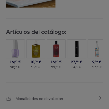
Artículos del catálogo:
16
,
€
10
,
€
16
,
€
27
,
€
9
,
€
40
00
90
70
70
20
,
€
18
,
€
29
,
€
34
,
€
17
,
€
00
10
30
10
70
Modalidades de devolución