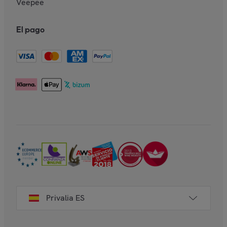
Veepee
El pago
Privalia ES