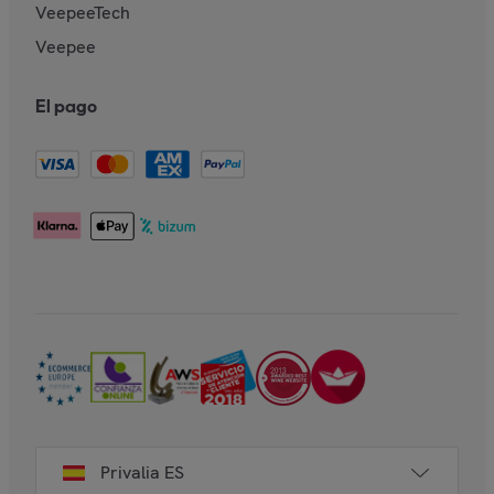
VeepeeTech
Veepee
El pago
Privalia ES