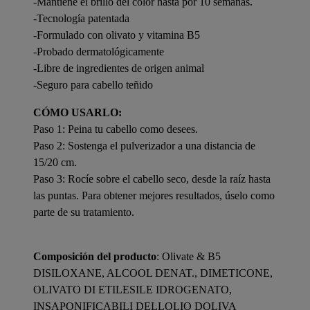
-Mantiene el brillo del color hasta por 10 semanas.
-Tecnología patentada
-Formulado con olivato y vitamina B5
-Probado dermatológicamente
-Libre de ingredientes de origen animal
-Seguro para cabello teñido
CÓMO USARLO:
Paso 1: Peina tu cabello como desees.
Paso 2: Sostenga el pulverizador a una distancia de
15/20 cm.
Paso 3: Rocíe sobre el cabello seco, desde la raíz hasta
las puntas. Para obtener mejores resultados, úselo como
parte de su tratamiento.
Composición del producto
: Olivate & B5
DISILOXANE, ALCOOL DENAT., DIMETICONE,
OLIVATO DI ETILESILE IDROGENATO,
INSAPONIFICABILI DELLOLIO DOLIVA