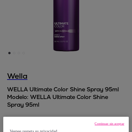
Wella
WELLA Ultimate Color Shine Spray 95ml
Modelo:
WELLA Ultimate Color Shine
Spray 95ml
23
,
€
90
Continuar sin aceptar
Veepee respeta su privacidad