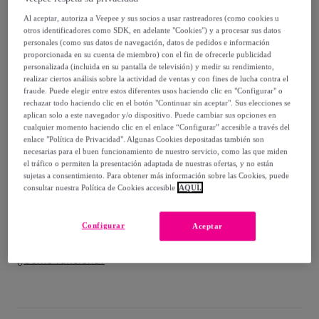
29
,
€
00
Al aceptar, autoriza a Veepee y sus socios a usar rastreadores (como cookies u
-
17
%
otros identificadores como SDK, en adelante "Cookies") y a procesar sus datos
personales (como sus datos de navegación, datos de pedidos e información
Vendido por
PENELOPE S.R.L.
proporcionada en su cuenta de miembro) con el fin de ofrecerle publicidad
personalizada (incluida en su pantalla de televisión) y medir su rendimiento,
realizar ciertos análisis sobre la actividad de ventas y con fines de lucha contra el
fraude. Puede elegir entre estos diferentes usos haciendo clic en "Configurar" o
rechazar todo haciendo clic en el botón "Continuar sin aceptar". Sus elecciones se
aplican solo a este navegador y/o dispositivo. Puede cambiar sus opciones en
Entrega
cualquier momento haciendo clic en el enlace “Configurar” accesible a través del
enlace "Política de Privacidad". Algunas Cookies depositadas también son
necesarias para el buen funcionamiento de nuestro servicio, como las que miden
Entrega desde
5 €
el tráfico o permiten la presentación adaptada de nuestras ofertas, y no están
sujetas a consentimiento. Para obtener más información sobre las Cookies, puede
Gratis desde 30 € de compra
consultar nuestra Política de Cookies accesible
AQUÍ.
Entrega: Entre el
13/08
y el
16/08
Configurar
Aceptar
¿Cómo funciona?