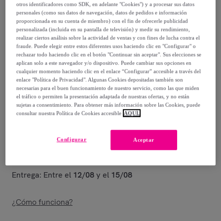
-
59
%
otros identificadores como SDK, en adelante "Cookies") y a procesar sus datos
personales (como sus datos de navegación, datos de pedidos e información
proporcionada en su cuenta de miembro) con el fin de ofrecerle publicidad
Posible recogida de tu antiguo producto
ver condiciones
,
personalizada (incluida en su pantalla de televisión) y medir su rendimiento,
realizar ciertos análisis sobre la actividad de ventas y con fines de lucha contra el
fraude. Puede elegir entre estos diferentes usos haciendo clic en "Configurar" o
Vendido por
Postquam Cosmetic
rechazar todo haciendo clic en el botón "Continuar sin aceptar". Sus elecciones se
aplican solo a este navegador y/o dispositivo. Puede cambiar sus opciones en
cualquier momento haciendo clic en el enlace “Configurar” accesible a través del
enlace "Política de Privacidad". Algunas Cookies depositadas también son
necesarias para el buen funcionamiento de nuestro servicio, como las que miden
el tráfico o permiten la presentación adaptada de nuestras ofertas, y no están
sujetas a consentimiento. Para obtener más información sobre las Cookies, puede
Entrega
consultar nuestra Política de Cookies accesible
AQUÍ.
Entrega desde
3,99 €
Configurar
Aceptar
Gratis desde 39,99 € de compra
Entrega: Entre el
12/08
y el
15/08
¿Cómo funciona?