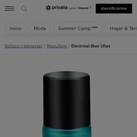
Identificarme
Inicio
Moda
Hogar & Tec
new
Summer Camp
Belleza y bienestar
/
Maquillaje
/
Electrical Blue Uñas