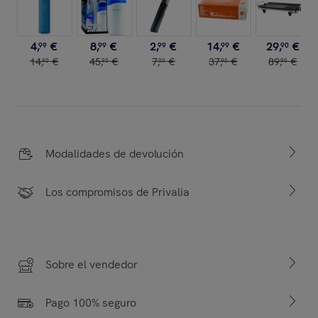
4
,
€
8
,
€
2
,
€
14
,
€
29
,
€
99
99
99
99
90
14
,
€
45
,
€
7
,
€
37
,
€
89
,
€
90
90
00
90
90
Modalidades de devolución
Los compromisos de Privalia
Sobre el vendedor
Pago 100% seguro