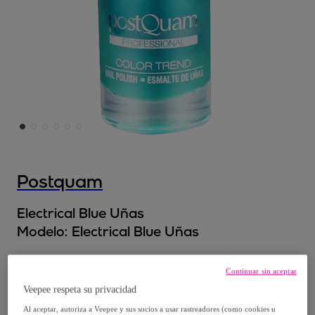
Postquam
Electrical Blue Uñas
Modelo:
Electrical Blue Uñas
3
,
€
99
Continuar sin aceptar
Veepee respeta su privacidad
9
,
€
90
Al aceptar, autoriza a Veepee y sus socios a usar rastreadores (como cookies u