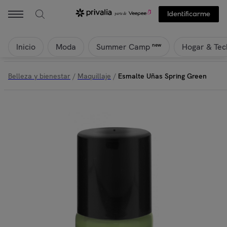
Identificarme
Inicio
Moda
Hogar & Tec
new
Summer Camp
Belleza y bienestar
/
Maquillaje
/
Esmalte Uñas Spring Green