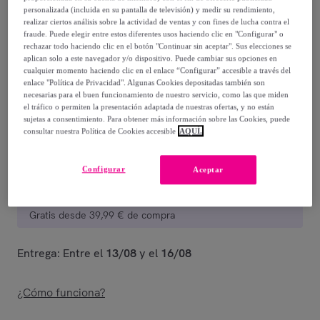
-
59
%
personalizada (incluida en su pantalla de televisión) y medir su rendimiento,
realizar ciertos análisis sobre la actividad de ventas y con fines de lucha contra el
fraude. Puede elegir entre estos diferentes usos haciendo clic en "Configurar" o
Posible recogida de tu antiguo producto
ver condiciones
,
rechazar todo haciendo clic en el botón "Continuar sin aceptar". Sus elecciones se
aplican solo a este navegador y/o dispositivo. Puede cambiar sus opciones en
cualquier momento haciendo clic en el enlace “Configurar” accesible a través del
Vendido por
Postquam Cosmetic
enlace "Política de Privacidad". Algunas Cookies depositadas también son
necesarias para el buen funcionamiento de nuestro servicio, como las que miden
el tráfico o permiten la presentación adaptada de nuestras ofertas, y no están
sujetas a consentimiento. Para obtener más información sobre las Cookies, puede
consultar nuestra Política de Cookies accesible
AQUÍ.
Entrega
Configurar
Aceptar
Entrega desde
3,99 €
Gratis desde 39,99 € de compra
Entrega: Entre el
13/08
y el
16/08
¿Cómo funciona?