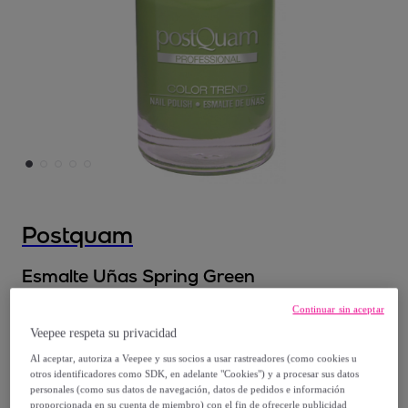
Postquam
Esmalte Uñas Spring Green
Modelo:
Esmalte Uñas Spring Green
Continuar sin aceptar
Veepee respeta su privacidad
3
,
€
99
Al aceptar, autoriza a Veepee y sus socios a usar rastreadores (como cookies u
otros identificadores como SDK, en adelante "Cookies") y a procesar sus datos
9
,
€
personales (como sus datos de navegación, datos de pedidos e información
90
proporcionada en su cuenta de miembro) con el fin de ofrecerle publicidad