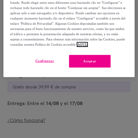
fraude. Puede elegir entre estos diferentes usos haciendo clic en "Configurar" o
rechazar todo haciendo clic en el botón "Continuar sin aceptar". Sus elecciones se
84
,
€
90
aplican solo a este navegador y/o dispositivo. Puede cambiar sus opciones en
-
71
%
cualquier momento haciendo clic en el enlace “Configurar” accesible a través del
enlace "Política de Privacidad". Algunas Cookies depositadas también son
Vendido por
Postquam Cosmetic
necesarias para el buen funcionamiento de nuestro servicio, como las que miden
el tráfico o permiten la presentación adaptada de nuestras ofertas, y no están
sujetas a consentimiento. Para obtener más información sobre las Cookies, puede
consultar nuestra Política de Cookies accesible
AQUÍ.
Entrega
Configurar
Aceptar
Entrega desde
3,99 €
Gratis desde 39,99 € de compra
Entrega: Entre el
14/08
y el
17/08
¿Cómo funciona?