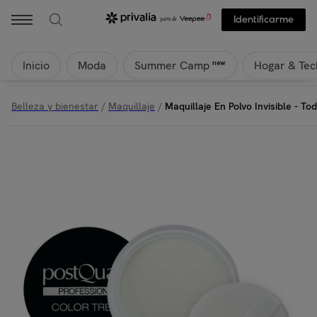
Identificarme
Inicio
Moda
Hogar & Tec
new
Summer Camp
Belleza y bienestar
/
Maquillaje
/
Maquillaje En Polvo Invisible - Tod