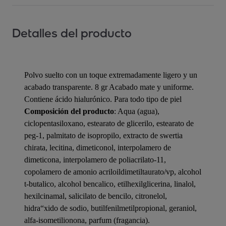
Detalles del producto
Polvo suelto con un toque extremadamente ligero y un
acabado transparente. 8 gr Acabado mate y uniforme.
Contiene ácido hialurónico. Para todo tipo de piel
Composición del producto
: Aqua (agua),
ciclopentasiloxano, estearato de glicerilo, estearato de
peg-1, palmitato de isopropilo, extracto de swertia
chirata, lecitina, dimeticonol, interpolamero de
dimeticona, interpolamero de poliacrilato-11,
copolamero de amonio acriloildimetiltaurato/vp, alcohol
t-butalico, alcohol bencalico, etilhexilglicerina, linalol,
hexilcinamal, salicilato de bencilo, citronelol,
hidra“xido de sodio, butilfenilmetilpropional, geraniol,
alfa-isometilionona, parfum (fragancia).