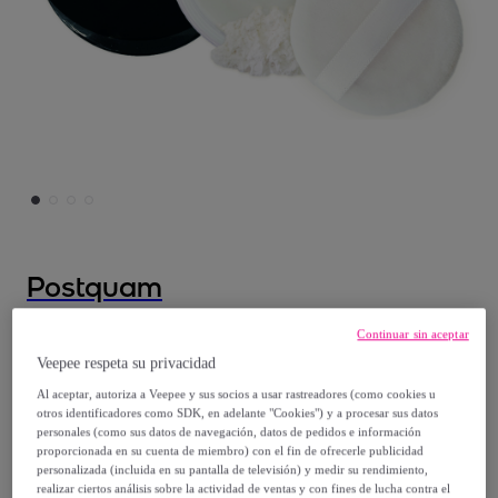
Postquam
Maquillaje En Polvo Invisible - Todo tipo de
Continuar sin aceptar
piel - 8 g
Veepee respeta su privacidad
Modelo:
Maquillaje En Polvo Invisible - Todo
Al aceptar, autoriza a Veepee y sus socios a usar rastreadores (como cookies u
otros identificadores como SDK, en adelante "Cookies") y a procesar sus datos
tipo de piel - 8 g
personales (como sus datos de navegación, datos de pedidos e información
proporcionada en su cuenta de miembro) con el fin de ofrecerle publicidad
personalizada (incluida en su pantalla de televisión) y medir su rendimiento,
23
,
€
99
realizar ciertos análisis sobre la actividad de ventas y con fines de lucha contra el