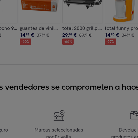
l 70º
bono 940
guantes de vinilo sin polvo ecologicos caja de 100 un
total 2000 grillplate
total funny pr
14
,
€
29
,
€
14
,
€
€
99
37
,
€
90
89
,
€
90
34
,
€
90
90
90
-
60
%
-
66
%
-
57
%
sus vendedores se comprometen a hacer
guro
Marcas seleccionadas
Devoluc
por Privalia
productos e