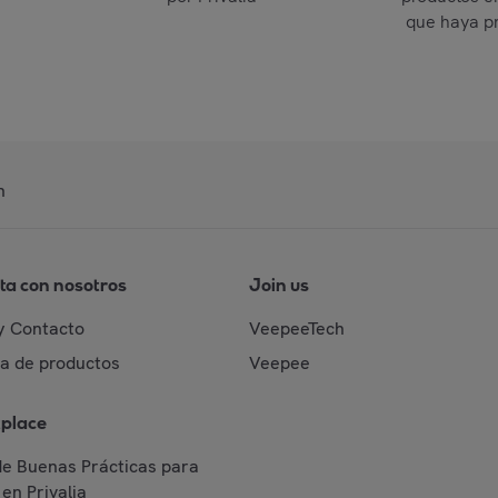
que haya p
n
ta con nosotros
Join us
y Contacto
VeepeeTech
da de productos
Veepee
place
de Buenas Prácticas para
en Privalia