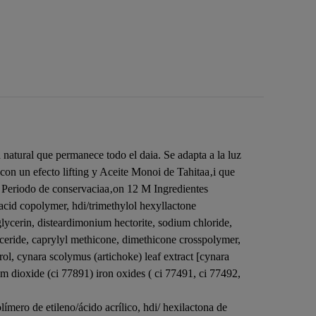
natural que permanece todo el daia. Se adapta a la luz
con un efecto lifting y Aceite Monoi de Tahitaa‚i que
. Periodo de conservaciaa‚on 12 M Ingredientes
 acid copolymer, hdi/trimethylol hexyllactone
lycerin, disteardimonium hectorite, sodium chloride,
lyceride, caprylyl methicone, dimethicone crosspolymer,
rol, cynara scolymus (artichoke) leaf extract [cynara
ium dioxide (ci 77891) iron oxides ( ci 77491, ci 77492,
límero de etileno/ácido acrílico, hdi/ hexilactona de