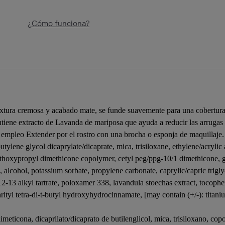
¿Cómo funciona?
extura cremosa y acabado mate, se funde suavemente para una cobertura 
tiene extracto de Lavanda de mariposa que ayuda a reducir las arrugas 
 empleo Extender por el rostro con una brocha o esponja de maquillaje
tylene glycol dicaprylate/dicaprate, mica, trisiloxane, ethylene/acrylic
yethoxypropyl dimethicone copolymer, cetyl peg/ppg-10/1 dimethicone, g
, alcohol, potassium sorbate, propylene carbonate, caprylic/capric trig
c12-13 alkyl tartrate, poloxamer 338, lavandula stoechas extract, tocophe
hrityl tetra-di-t-butyl hydroxyhydrocinnamate, [may contain (+/-): titan
meticona, dicaprilato/dicaprato de butilenglicol, mica, trisiloxano, copo