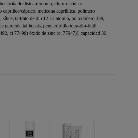
 hectorita de disteardimonio, cloruro sódico,
o caprílico/cáprico, meticona caprilílica, polímero
 sílice, tartrato de di-c12-13 alquilo, poloxámero 338,
ardenia tahitensis, pentaeritritilo tetra-di-t-butil
7492, ci 77499) óxido de zinc (ci 77947)]. capacidad 30