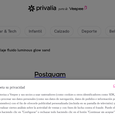
r & Tech
Infantil
Calzado
Deporte
Be
laje fluido luminous glow sand
Postquam
maquillaje fluido luminous glow s
C
eta su privacidad
utoriza a Veepee y sus socios a usar rastreadores (como cookies u otros identificadores como SDK
16
,
€
99
a procesar sus datos personales (como sus datos de navegación, datos de pedidos e información 
miembro) con el fin de ofrecerle publicidad personalizada (incluida en su pantalla de televisión) 
ealizar ciertos análisis sobre la actividad de ventas y con fines de lucha contra el fraude. Puede el
56
,
€
90
os haciendo clic en "Configurar" o rechazar todo haciendo clic en el botón "Continuar sin aceptar"