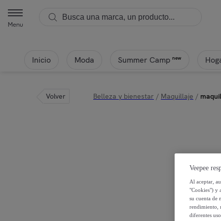
Menu
Inicio
Moda
Hoga
new
Summer Camp
Volver
Belleza y bienestar
/
Maquillaje
/
maquil
Veepee resp
Al aceptar, a
"Cookies") y 
su cuenta de 
rendimiento, r
diferentes us