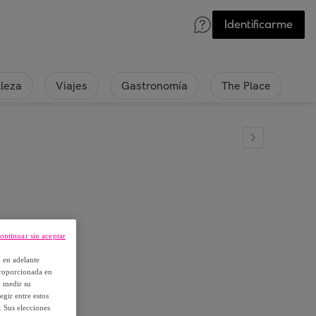
Identificarme
lleza
Viajes
Gastronomía
The Place
and
ontinuar sin aceptar
, en adelante
proporcionada en
y medir su
egir entre estos
. Sus elecciones