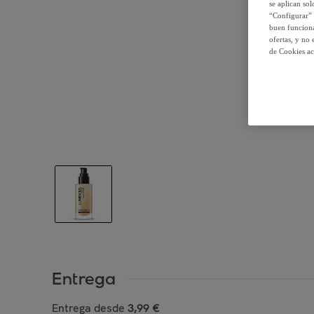
se aplican so
“Configurar” 
buen funciona
ofertas, y no
de Cookies ac
Entrega
Entrega desde
3,99 €