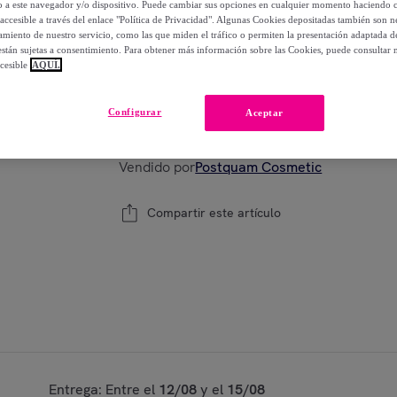
lo a este navegador y/o dispositivo. Puede cambiar sus opciones en cualquier momento haciendo cl
-
70
%
accesible a través del enlace "Política de Privacidad". Algunas Cookies depositadas también son ne
miento de nuestro servicio, como las que miden el tráfico o permiten la presentación adaptada d
 están sujetas a consentimiento. Para obtener más información sobre las Cookies, puede consultar n
cesible
AQUÍ.
Modelo:
maquillaje fluido luminous glow san
Configurar
Aceptar
1
Añadir a la cesta
Vendido por
Postquam Cosmetic
Compartir este artículo
Entrega: Entre el
12/08
y el
15/08