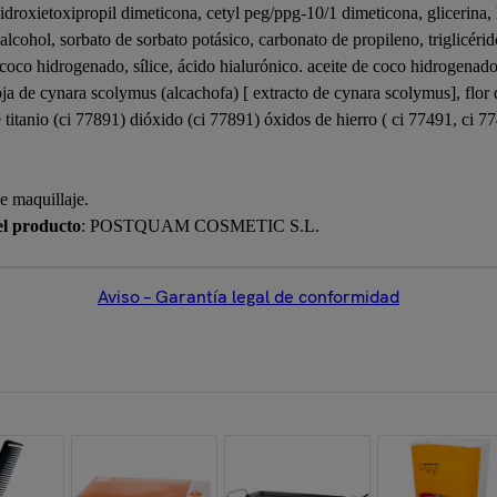
-hidroxietoxipropil dimeticona, cetyl peg/ppg-10/1 dimeticona, glicerina,
 alcohol, sorbato de sorbato potásico, carbonato de propileno, triglicérid
coco hidrogenado, sílice, ácido hialurónico. aceite de coco hidrogenado,
ja de cynara scolymus (alcachofa) [ extracto de cynara scolymus], flor de g
 titanio (ci 77891) dióxido (ci 77891) óxidos de hierro ( ci 77491, ci 7
e maquillaje.
el producto
: POSTQUAM COSMETIC S.L.
Aviso – Garantía legal de conformidad