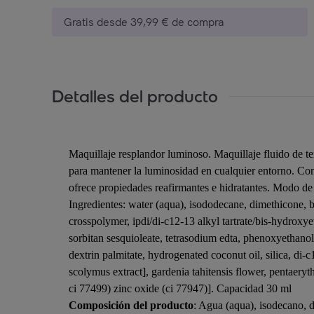
Gratis desde 39,99 € de compra
Detalles del producto
Maquillaje resplandor luminoso. Maquillaje fluido de t
para mantener la luminosidad en cualquier entorno. Con
ofrece propiedades reafirmantes e hidratantes. Modo de
Ingredientes: water (aqua), isododecane, dimethicone, bu
crosspolymer, ipdi/di-c12-13 alkyl tartrate/bis-hydrox
sorbitan sesquioleate, tetrasodium edta, phenoxyethanol
dextrin palmitate, hydrogenated coconut oil, silica, di-
scolymus extract], gardenia tahitensis flower, pentaeryt
ci 77499) zinc oxide (ci 77947)]. Capacidad 30 ml
Composición del producto
: Agua (aqua), isodecano, di