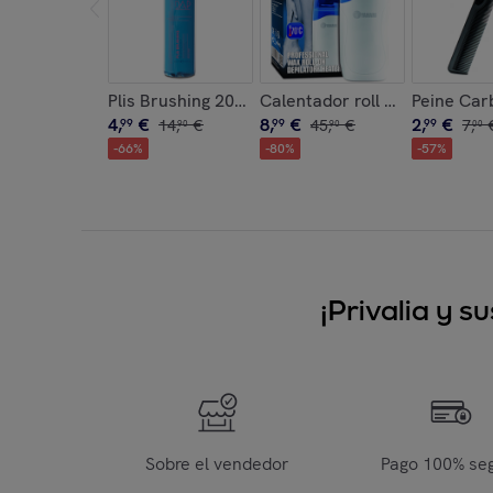
Plis Brushing 200 Ml.
Calentador roll on profesiona
Peine Car
4
,
€
8
,
€
2
,
€
99
14
,
€
99
45
,
€
99
7
,
90
90
00
-
66
%
-
80
%
-
57
%
¡Privalia y 
Sobre el vendedor
Pago 100% se