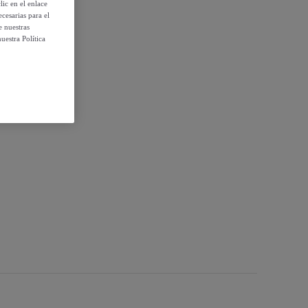
ic en el enlace
cesarias para el
e nuestras
uestra Política
d