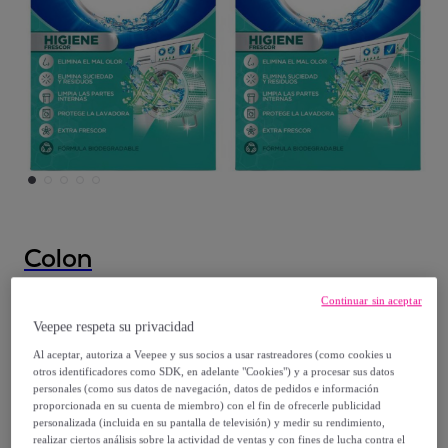
Colon
Colon LimpiaLavadoras Higiene Frescor
Continuar sin aceptar
250ml, 2 unidades
Veepee respeta su privacidad
Modelo:
Colon LimpiaLavadoras Higiene
Al aceptar, autoriza a Veepee y sus socios a usar rastreadores (como cookies u
otros identificadores como SDK, en adelante "Cookies") y a procesar sus datos
Frescor 250ml, 2 unidades
personales (como sus datos de navegación, datos de pedidos e información
proporcionada en su cuenta de miembro) con el fin de ofrecerle publicidad
personalizada (incluida en su pantalla de televisión) y medir su rendimiento,
8
,
€
50
realizar ciertos análisis sobre la actividad de ventas y con fines de lucha contra el