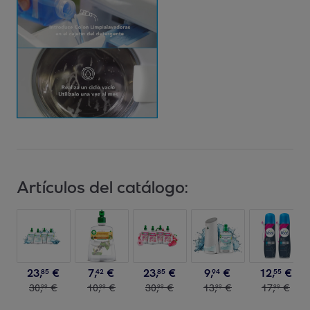
Artículos del catálogo:
23
,
€
7
,
€
23
,
€
9
,
€
12
,
€
85
42
85
94
55
30
,
€
10
,
€
30
,
€
13
,
€
17
,
€
99
99
99
99
99