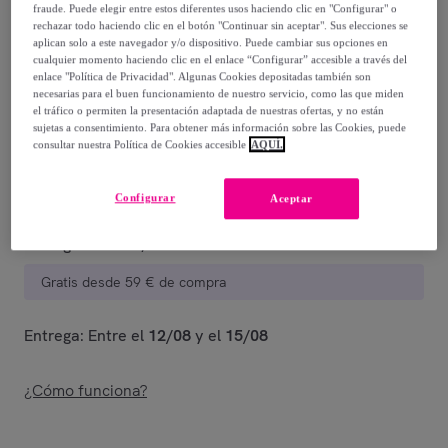
fraude. Puede elegir entre estos diferentes usos haciendo clic en "Configurar" o
rechazar todo haciendo clic en el botón "Continuar sin aceptar". Sus elecciones se
12
,
€
99
aplican solo a este navegador y/o dispositivo. Puede cambiar sus opciones en
-
34
%
cualquier momento haciendo clic en el enlace “Configurar” accesible a través del
enlace "Política de Privacidad". Algunas Cookies depositadas también son
Vendido por
Reckitt Limpieza y Cuidado
necesarias para el buen funcionamiento de nuestro servicio, como las que miden
el tráfico o permiten la presentación adaptada de nuestras ofertas, y no están
sujetas a consentimiento. Para obtener más información sobre las Cookies, puede
consultar nuestra Política de Cookies accesible
AQUÍ.
Entrega
Configurar
Aceptar
Entrega desde
3,99 €
Gratis desde 59 € de compra
Entrega: Entre el
12/08
y el
15/08
¿Cómo funciona?