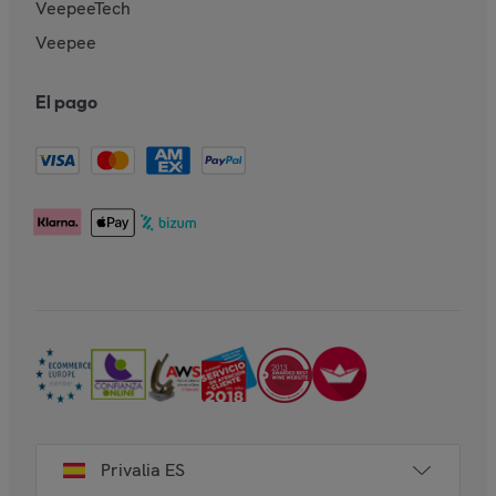
VeepeeTech
Veepee
El pago
Privalia ES