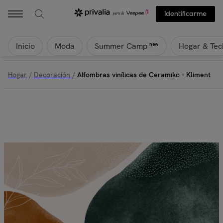
Identificarme
Inicio
Moda
Hogar & Tec
new
Summer Camp
Hogar
/
Decoración
/
Alfombras vinílicas de Ceramiko - Kliment