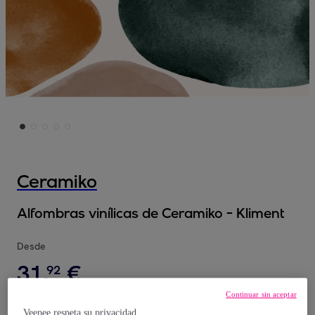
Ceramiko
Alfombras vinílicas de Ceramiko - Kliment
Desde
31
,
€
92
Continuar sin aceptar
51
,
€
00
Veepee respeta su privacidad