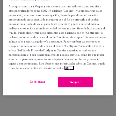
-
37
%
Al aceptar, autoriza a Veepee y sus socios a usar rastreadores (como cookies u
Vendido por
Ceramiko.es
otros identificadores como SDK, en adelante "Cookies") y a procesar sus datos
personales (como sus datos de navegación, datos de pedidos e información
proporcionada en su cuenta de miembro) con el fin de ofrecerle publicidad
personalizada (incluida en su pantalla de televisión) y medir su rendimiento,
realizar ciertos análisis sobre la actividad de ventas y con fines de lucha contra el
fraude. Puede elegir entre estos diferentes usos haciendo clic en "Configurar" o
Entrega
rechazar todo haciendo clic en el botón "Continuar sin aceptar". Sus elecciones se
aplican solo a este navegador y/o dispositivo. Puede cambiar sus opciones en
cualquier momento haciendo clic en el enlace “Configurar” accesible a través del
Entrega desde
3,94 €
enlace "Política de Privacidad". Algunas Cookies depositadas también son
necesarias para el buen funcionamiento de nuestro servicio, como las que miden
el tráfico o permiten la presentación adaptada de nuestras ofertas, y no están
Gratis desde 99 € de compra
sujetas a consentimiento. Para obtener más información sobre las Cookies, puede
consultar nuestra Política de Cookies accesible
AQUÍ.
Entrega: Entre el
18/08
y el
21/08
Configurar
Aceptar
¿Cómo funciona?