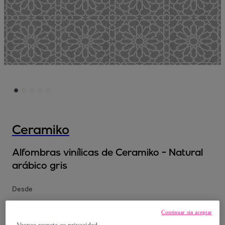
Ceramiko
Alfombras vinílicas de Ceramiko - Natural
arábico gris
Desde
30
,
€
78
Continuar sin aceptar