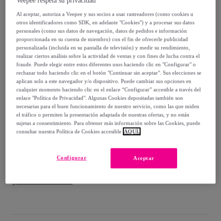
Veepee respeta su privacidad
50
,
€
00
Al aceptar, autoriza a Veepee y sus socios a usar rastreadores (como cookies u
-
38
%
otros identificadores como SDK, en adelante "Cookies") y a procesar sus datos
personales (como sus datos de navegación, datos de pedidos e información
Vendido por
Ceramiko.es
proporcionada en su cuenta de miembro) con el fin de ofrecerle publicidad
personalizada (incluida en su pantalla de televisión) y medir su rendimiento,
realizar ciertos análisis sobre la actividad de ventas y con fines de lucha contra el
fraude. Puede elegir entre estos diferentes usos haciendo clic en "Configurar" o
rechazar todo haciendo clic en el botón "Continuar sin aceptar". Sus elecciones se
aplican solo a este navegador y/o dispositivo. Puede cambiar sus opciones en
Entrega
cualquier momento haciendo clic en el enlace “Configurar” accesible a través del
enlace "Política de Privacidad". Algunas Cookies depositadas también son
necesarias para el buen funcionamiento de nuestro servicio, como las que miden
Entrega desde
3,94 €
el tráfico o permiten la presentación adaptada de nuestras ofertas, y no están
sujetas a consentimiento. Para obtener más información sobre las Cookies, puede
Gratis desde 99 € de compra
consultar nuestra Política de Cookies accesible
AQUÍ.
Entrega: Entre el
20/08
y el
23/08
Configurar
Aceptar
¿Cómo funciona?