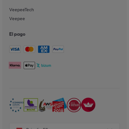
VeepeeTech
Veepee
El pago