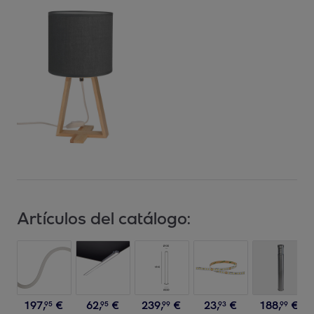
Artículos del catálogo:
197
,
€
62
,
€
239
,
€
23
,
€
188
,
€
95
95
99
93
99