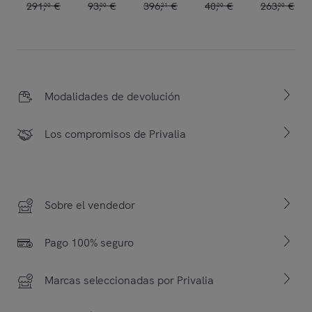
291
,
€
93
,
€
396
,
€
40
,
€
263
,
€
00
00
21
00
00
Modalidades de devolución
Los compromisos de Privalia
Sobre el vendedor
Pago 100% seguro
Marcas seleccionadas por Privalia