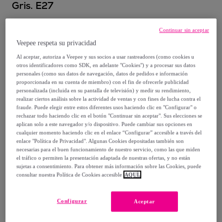
Gris. E27
27
,
€
99
Continuar sin aceptar
Veepee respeta su privacidad
41
,
€
00
Al aceptar, autoriza a Veepee y sus socios a usar rastreadores (como cookies u
otros identificadores como SDK, en adelante "Cookies") y a procesar sus datos
-
31
%
personales (como sus datos de navegación, datos de pedidos e información
proporcionada en su cuenta de miembro) con el fin de ofrecerle publicidad
personalizada (incluida en su pantalla de televisión) y medir su rendimiento,
realizar ciertos análisis sobre la actividad de ventas y con fines de lucha contra el
fraude. Puede elegir entre estos diferentes usos haciendo clic en "Configurar" o
rechazar todo haciendo clic en el botón "Continuar sin aceptar". Sus elecciones se
Posible recogida de tu antiguo producto
ver condiciones
,
aplican solo a este navegador y/o dispositivo. Puede cambiar sus opciones en
cualquier momento haciendo clic en el enlace “Configurar” accesible a través del
enlace "Política de Privacidad". Algunas Cookies depositadas también son
Vendido por
Bluco Brands
necesarias para el buen funcionamiento de nuestro servicio, como las que miden
el tráfico o permiten la presentación adaptada de nuestras ofertas, y no están
sujetas a consentimiento. Para obtener más información sobre las Cookies, puede
consultar nuestra Política de Cookies accesible
AQUÍ.
Entrega
Configurar
Aceptar
Envío gratis