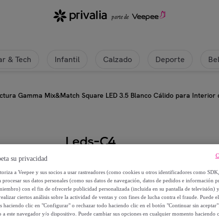
r & Tech
Infantil
Calzado
Deporte
Be
ctura Gamma Mix&Match Square LED 3.5 Blanco Cálido para Interior d
Leds-C4
C
eta su privacidad
LEDS C4 Luz de Lectura Gamma M
utoriza a Veepee y sus socios a usar rastreadores (como cookies u otros identificadores como SDK
para Interior de Pared en Dormitor
a procesar sus datos personales (como sus datos de navegación, datos de pedidos e información 
miembro) con el fin de ofrecerle publicidad personalizada (incluida en su pantalla de televisión) 
51
,
€
ealizar ciertos análisis sobre la actividad de ventas y con fines de lucha contra el fraude. Puede el
99
os haciendo clic en "Configurar" o rechazar todo haciendo clic en el botón "Continuar sin aceptar"
lo a este navegador y/o dispositivo. Puede cambiar sus opciones en cualquier momento haciendo cl