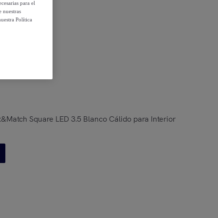
cesarias para el
e nuestras
uestra Política
 condiciones
Match Square LED 3.5 Blanco Cálido para Interior