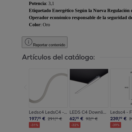
Potencia
: 3,1
Etiquetado Energético Según la Nueva Regulación 
Operador económico responsable de la seguridad d
Color
: Oro
Reportar contenido
Artículos del catálogo:
Ledsc4 LedsC4 - Tira LED Flexible 8000mm, Ilum
LEDS C4 Downlight Infinite L
Ledsc4 - 
197
,
€
62
,
€
239
,
€
95
291
,
€
95
93
,
€
99
3
00
00
-
31
%
-
32
%
-
39
%