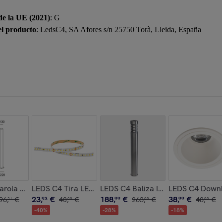
de la UE (2021)
: G
el producto
: LedsC4, SA Afores s/n 25750 Torà, Lleida, España
inación Decorativa para Hogar, 3529 Lúmenes, 3000K, Acabado 
ed 26.1W 4000K Cri 80 94.7º Gris Ip44 2228Lm
Farola Lyon Outdoor Structure 1810mm Aluminio, Policarbonat
LEDS C4 Tira LED On Basic 19.2 96W Blanco Frío 6000
LEDS C4 Baliza Ip54 Priap 500Mm
LEDS C4 Downli
23
,
€
188
,
€
38
,
€
96
,
€
93
40
,
€
99
263
,
€
99
48
,
€
21
00
00
00
-
40
%
-
28
%
-
18
%