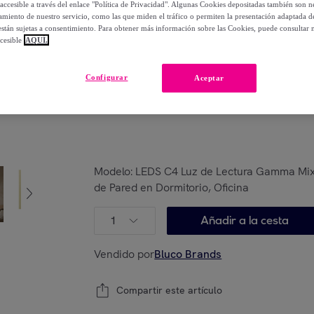
accesible a través del enlace "Política de Privacidad". Algunas Cookies depositadas también son ne
63
,
€
00
miento de nuestro servicio, como las que miden el tráfico o permiten la presentación adaptada d
-
17
%
 están sujetas a consentimiento. Para obtener más información sobre las Cookies, puede consultar n
cesible
AQUÍ.
Configurar
Aceptar
Posible recogida de tu antiguo producto
ver
,
Modelo:
LEDS C4 Luz de Lectura Gamma Mix&
de Pared en Dormitorio, Oficina
1
Añadir a la cesta
Vendido por
Bluco Brands
Compartir este artículo