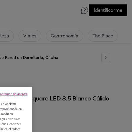
Identificarme
lleza
Viajes
Gastronomía
The Place
e Pared en Dormitorio, Oficina
ontinuar sin aceptar
ix&Match Square LED 3.5 Blanco Cálido
, en adelante
io, Oficina
proporcionada en
y medir su
egir entre estos
. Sus elecciones
ic en el enlace