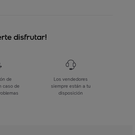
te disfrutar!
ión de
Los vendedores
n caso de
siempre están a tu
roblemas
disposición