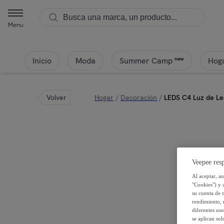
Menu
Inicio
Moda
Hoga
new
Summer Camp
Volver
Hogar
/
Decoración
/
LEDS C4 Luz de Le
Veepee resp
Al aceptar, a
"Cookies") y 
su cuenta de 
rendimiento, r
diferentes us
se aplican so