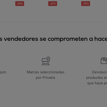
-
39
%
-
29
%
-
39
%
sus vendedores se comprometen a hacer
guro
Marcas seleccionadas
Devoluc
por Privalia
productos e
que haya p