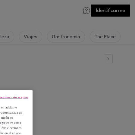
Identificarme
lleza
Viajes
Gastronomía
The Place
ontinuar sin aceptar
piezas
, en adelante
proporcionada en
y medir su
egir entre estos
. Sus elecciones
ic en el enlace