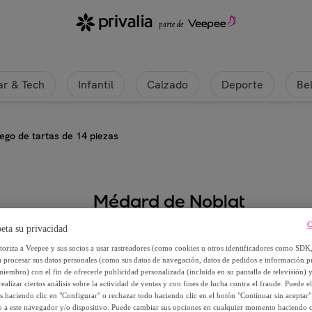
r & Tech
Infantil
Calzado
Deporte
Be
ego de tartas de 14 piezas
Médard de Noblat
C
eta su privacidad
Aventure - Juego de tartas de 14 
utoriza a Veepee y sus socios a usar rastreadores (como cookies u otros identificadores como SDK
a procesar sus datos personales (como sus datos de navegación, datos de pedidos e información 
61
,
€
50
miembro) con el fin de ofrecerle publicidad personalizada (incluida en su pantalla de televisión) 
ealizar ciertos análisis sobre la actividad de ventas y con fines de lucha contra el fraude. Puede el
os haciendo clic en "Configurar" o rechazar todo haciendo clic en el botón "Continuar sin aceptar"
87
,
€
80
lo a este navegador y/o dispositivo. Puede cambiar sus opciones en cualquier momento haciendo cl