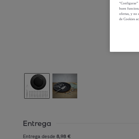
“Configurar” 
buen funciona
ofertas, y no
de Cookies ac
Entrega
Entrega desde
8,98 €