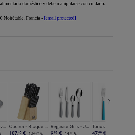
o alimentario doméstico y debe manipularse con cuidado.
Noirétable, Francia -
[email protected]
, postre
vicio de vajilla de 18 piezas
Cucina - Bloque de 15 piezas
Reglisse Gris - Juego de cubiertos de 
Tonus Azul Turques
107
,
€
9
,
€
47
,
€
€
40
134
,
€
99
14
,
€
99
68
,
€
30
30
60