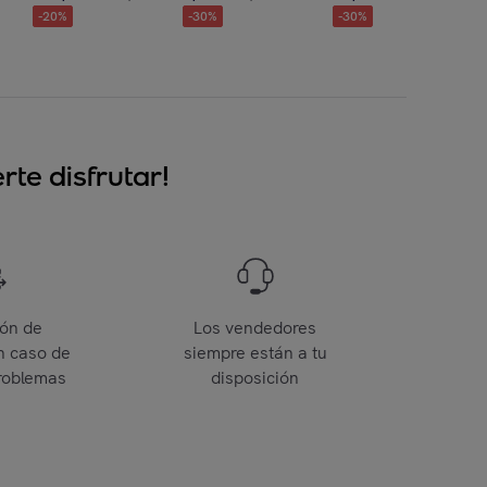
-
20
%
-
30
%
-
30
%
te disfrutar!
ión de
Los vendedores
n caso de
siempre están a tu
roblemas
disposición