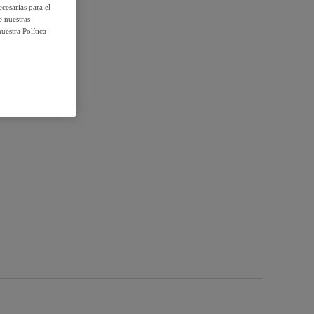
cesarias para el
e nuestras
uestra Política
iezas