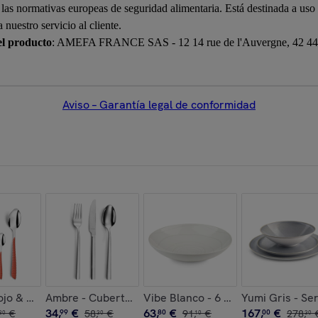
n las normativas europeas de seguridad alimentaria. Está destinada a us
nuestro servicio al cliente.
el producto
: AMEFA FRANCE SAS - 12 14 rue de l'Auvergne, 42 440 
Aviso – Garantía legal de conformidad
to cerámico
20 cm (Jugo de 6)
ojo & Blanco - Cubertería de 24 piezas
Ambre - Cubertería de 18 piezas para entrada, queso
Vibe Blanco - 6 plato gourmet
Yumi Gris - Ser
34
,
€
63
,
€
167
,
€
€
99
58
,
€
80
91
,
€
00
278
,
30
30
10
30