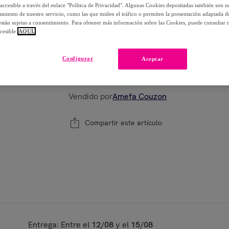
-
29
%
accesible a través del enlace "Política de Privacidad". Algunas Cookies depositadas también son ne
miento de nuestro servicio, como las que miden el tráfico o permiten la presentación adaptada d
 están sujetas a consentimiento. Para obtener más información sobre las Cookies, puede consultar n
cesible
AQUÍ.
Modelo:
Aventure - Juego de tartas de 14 p
Configurar
Aceptar
1
Añadir a la cesta
Vendido por
Amefa Couzon
Compartir este artículo
Entrega: Entre el
12/08
y el
15/08