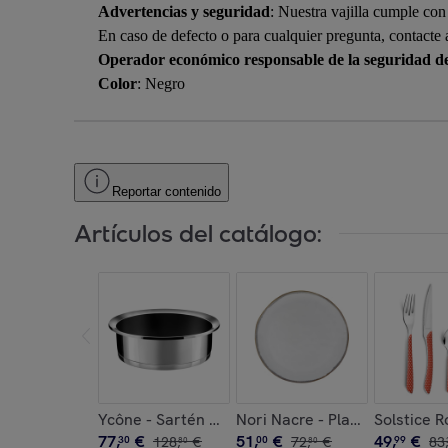
Advertencias y seguridad
: Nuestra vajilla cumple co
En caso de defecto o para cualquier pregunta, contacte a 
Operador económico responsable de la seguridad d
Color
: Negro
Reportar contenido
Artículos del catálogo:
Ycône - Sartén honda de 24 cm con revestimien
Nori Nacre - Plato de postre 
Solstice R
77
,
€
51
,
€
49
,
€
30
128
,
€
00
72
,
€
99
83
,
80
80