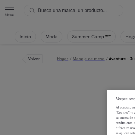
Menu
Inicio
Moda
Hoga
new
Summer Camp
Volver
Hogar
/
Menaje de mesa
/
Aventure - Ju
Veepee resp
Al aceptar, a
"Cookies") y 
su cuenta de 
rendimiento, r
diferentes us
se aplican so