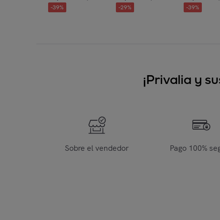
-
39
%
-
29
%
-
39
%
¡Privalia y 
Sobre el vendedor
Pago 100% se