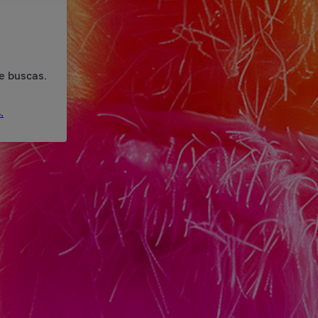
e buscas.
.