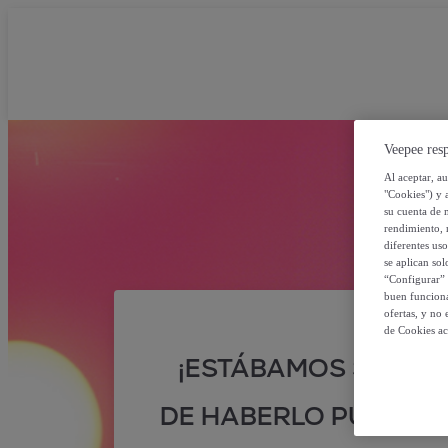
Veepee resp
Al aceptar, a
"Cookies") y 
su cuenta de 
rendimiento, r
diferentes us
se aplican so
“Configurar” 
buen funciona
ofertas, y no
de Cookies ac
¡ESTÁBAMOS SEGUR
DE HABERLO PUESTO