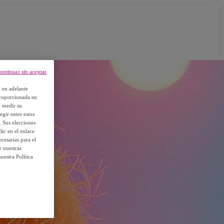
ontinuar sin aceptar
, en adelante
proporcionada en
y medir su
egir entre estos
. Sus elecciones
ic en el enlace
cesarias para el
e nuestras
uestra Política