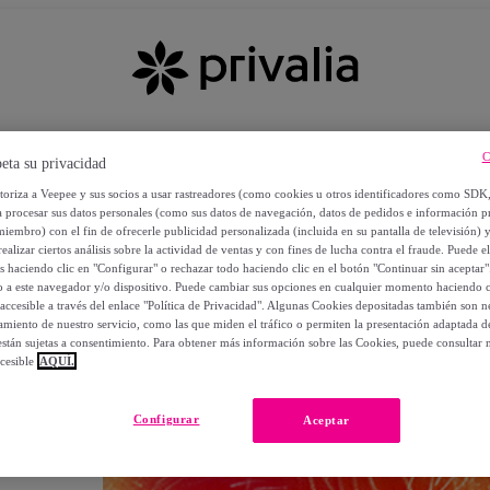
C
eta su privacidad
utoriza a Veepee y sus socios a usar rastreadores (como cookies u otros identificadores como SDK
a procesar sus datos personales (como sus datos de navegación, datos de pedidos e información 
miembro) con el fin de ofrecerle publicidad personalizada (incluida en su pantalla de televisión) 
ealizar ciertos análisis sobre la actividad de ventas y con fines de lucha contra el fraude. Puede el
os haciendo clic en "Configurar" o rechazar todo haciendo clic en el botón "Continuar sin aceptar"
lo a este navegador y/o dispositivo. Puede cambiar sus opciones en cualquier momento haciendo cl
accesible a través del enlace "Política de Privacidad". Algunas Cookies depositadas también son ne
miento de nuestro servicio, como las que miden el tráfico o permiten la presentación adaptada d
 están sujetas a consentimiento. Para obtener más información sobre las Cookies, puede consultar n
cesible
AQUÍ.
OS
Configurar
Aceptar
 POR