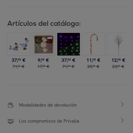
Artículos del catálogo:
37
,
€
9
,
€
37
,
€
11
,
€
12
,
€
90
90
90
90
90
71
,
€
17
,
€
71
,
€
20
,
€
23
,
€
99
99
99
99
99
Modalidades de devolución
Los compromisos de Privalia