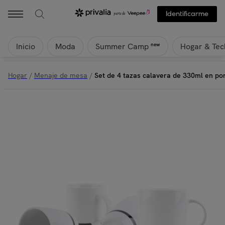
Identificarme
Inicio
Moda
Hogar & Tec
new
Summer Camp
Hogar
/
Menaje de mesa
/
Set de 4 tazas calavera de 330ml en po