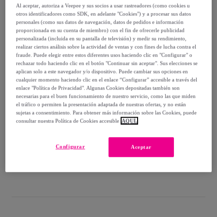
Al aceptar, autoriza a Veepee y sus socios a usar rastreadores (como cookies u
otros identificadores como SDK, en adelante "Cookies") y a procesar sus datos
26
,
€
90
personales (como sus datos de navegación, datos de pedidos e información
-
36
%
proporcionada en su cuenta de miembro) con el fin de ofrecerle publicidad
personalizada (incluida en su pantalla de televisión) y medir su rendimiento,
Vendido por
Diempi
realizar ciertos análisis sobre la actividad de ventas y con fines de lucha contra el
fraude. Puede elegir entre estos diferentes usos haciendo clic en "Configurar" o
rechazar todo haciendo clic en el botón "Continuar sin aceptar". Sus elecciones se
aplican solo a este navegador y/o dispositivo. Puede cambiar sus opciones en
cualquier momento haciendo clic en el enlace “Configurar” accesible a través del
enlace "Política de Privacidad". Algunas Cookies depositadas también son
Entrega
necesarias para el buen funcionamiento de nuestro servicio, como las que miden
el tráfico o permiten la presentación adaptada de nuestras ofertas, y no están
sujetas a consentimiento. Para obtener más información sobre las Cookies, puede
Entrega desde
5,95 €
consultar nuestra Política de Cookies accesible
AQUÍ.
Entrega: Entre el
12/08
y el
15/08
Configurar
Aceptar
¿Cómo funciona?