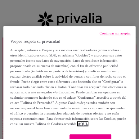
Continuar sin aceptar
Veepee respeta su privacidad
Al aceptar, autoriza a Veepee y sus socios a usar rastreadores (como cookies u
otros identificadores como SDK, en adelante "Cookies") y a procesar sus datos
personales (como sus datos de navegación, datos de pedidos e información
proporcionada en su cuenta de miembro) con el fin de ofrecerle publicidad
personalizada (incluida en su pantalla de televisión) y medir su rendimiento,
realizar ciertos análisis sobre la actividad de ventas y con fines de lucha contra el
fraude. Puede elegir entre estos diferentes usos haciendo clic en "Configurar" o
rechazar todo haciendo clic en el botón "Continuar sin aceptar". Sus elecciones se
aplican solo a este navegador y/o dispositivo. Puede cambiar sus opciones en
cualquier momento haciendo clic en el enlace “Configurar” accesible a través del
enlace "Política de Privacidad". Algunas Cookies depositadas también son
necesarias para el buen funcionamiento de nuestro servicio, como las que miden
el tráfico o permiten la presentación adaptada de nuestras ofertas, y no están
sujetas a consentimiento. Para obtener más información sobre las Cookies, puede
consultar nuestra Política de Cookies accesible
AQUÍ.