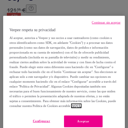
121
,
€
58
-
47
%
Continuar sin aceptar
Veepee respeta su privacidad
Posible recogida de tu antiguo producto
ver condiciones
,
Al aceptar, autoriza a Veepee y sus socios a usar rastreadores (como cookies u
otros identificadores como SDK, en adelante "Cookies") y a procesar sus datos
Vendido por
VS Venta-Stock
personales (como sus datos de navegación, datos de pedidos e información
proporcionada en su cuenta de miembro) con el fin de ofrecerle publicidad
personalizada (incluida en su pantalla de televisión) y medir su rendimiento,
realizar ciertos análisis sobre la actividad de ventas y con fines de lucha contra el
fraude. Puede elegir entre estos diferentes usos haciendo clic en "Configurar" o
rechazar todo haciendo clic en el botón "Continuar sin aceptar". Sus elecciones se
Entrega
aplican solo a este navegador y/o dispositivo. Puede cambiar sus opciones en
cualquier momento haciendo clic en el enlace “Configurar” accesible a través del
enlace "Política de Privacidad". Algunas Cookies depositadas también son
Envío gratis
necesarias para el buen funcionamiento de nuestro servicio, como las que miden
el tráfico o permiten la presentación adaptada de nuestras ofertas, y no están
sujetas a consentimiento. Para obtener más información sobre las Cookies, puede
Entrega: Entre el
14/08
y el
17/08
consultar nuestra Política de Cookies accesible
AQUÍ.
¿Cómo funciona?
Configurar
Aceptar