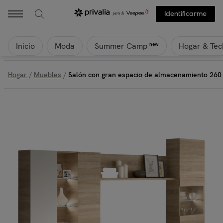
duehome - Salón con gran espacio de almacenamiento 260 cm Vinter L
Identificarme
Inicio
Moda
Hogar & Tec
new
Summer Camp
Hogar
/
Muebles
/
Salón con gran espacio de almacenamiento 260 