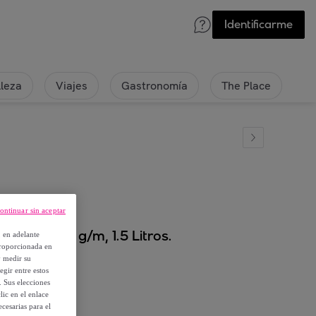
Identificarme
lleza
Viajes
Gastronomía
The Place
ontinuar sin aceptar
Bares, 120 g/m, 1.5 Litros.
, en adelante
proporcionada en
y medir su
egir entre estos
. Sus elecciones
ic en el enlace
cesarias para el