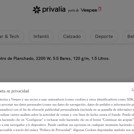
r & Tech
Infantil
Calzado
Deporte
Be
tro de Planchado, 2200 W, 5.5 Bares, 120 g/m, 1.5 Litros.
H.koenig
C
eta su privacidad
Centro de Planchado, 2200 W, 5.5 
utoriza a Veepee y sus socios a usar rastreadores (como cookies u otros identificadores como SDK
a procesar sus datos personales (como sus datos de navegación, datos de pedidos e información 
miembro) con el fin de ofrecerle publicidad personalizada (incluida en su pantalla de televisión) 
69
,
€
90
ealizar ciertos análisis sobre la actividad de ventas y con fines de lucha contra el fraude. Puede el
os haciendo clic en "Configurar" o rechazar todo haciendo clic en el botón "Continuar sin aceptar"
lo a este navegador y/o dispositivo. Puede cambiar sus opciones en cualquier momento haciendo cl
119
,
€
00
accesible a través del enlace "Política de Privacidad". Algunas Cookies depositadas también son ne