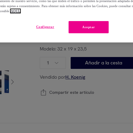
miento de nuestro servicio, como las que miden el tráfico o permiten la presentación adaptada d
-
41
%
 están sujetas a consentimiento. Para obtener más información sobre las Cookies, puede consultar n
cesible
AQUÍ.
Posible recogida de tu antiguo producto
ver
,
Configurar
Aceptar
Modelo:
32 x 19 x 23,5
1
Añadir a la cesta
Vendido por
H. Koenig
Compartir este artículo