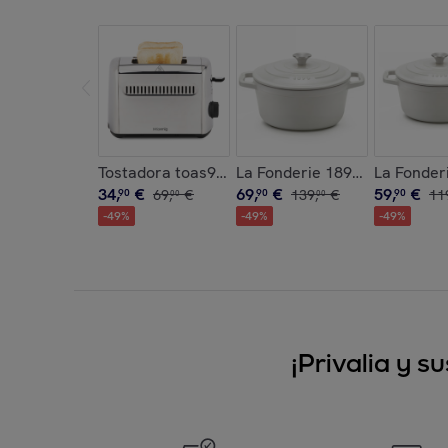
Tostadora toas9 H.Koenig 2 Ranuras Largas Y A
La Fonderie 1890 IENA25, Cace
La Fonderi
34
,
€
69
,
€
59
,
€
90
69
,
€
90
139
,
€
90
11
00
00
-
49
%
-
49
%
-
49
%
¡Privalia y 