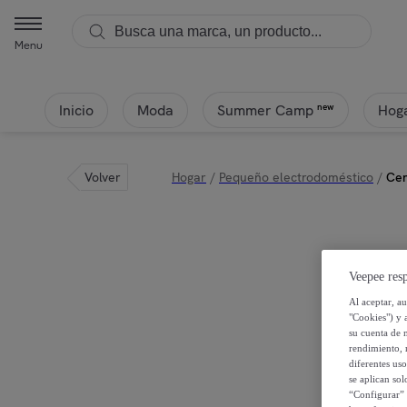
Menu
Inicio
Moda
Hoga
new
Summer Camp
Volver
Hogar
/
Pequeño electrodoméstico
/
Cen
Veepee resp
Al aceptar, a
"Cookies") y 
su cuenta de 
rendimiento, r
diferentes us
se aplican so
“Configurar” 