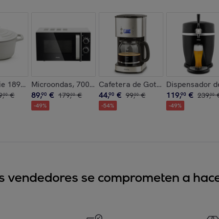
nchas 950 W, 7 Funciones.
rola de hierro fundido, 25cm, capacidad 4,7L, beige, compatibl
e 1890 IENA22, Cacerola redonda de hierro fundido, 22 cm, 3,3L
Microondas, 700 W, 20 Litros, 6 Configuraciones.
Cafetera de Goteo Programable, 10
Dispensador de
89
,
€
44
,
€
119
,
€
9
,
€
90
179
,
€
90
99
,
€
90
239
,
00
00
00
00
-
49
%
-
54
%
-
49
%
sus vendedores se comprometen a hacer