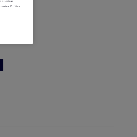
e nuestras
uestra Política
 condiciones