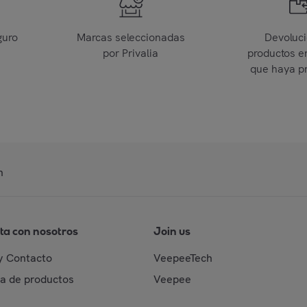
guro
Marcas seleccionadas
Devoluc
por Privalia
productos e
que haya p
n
ta con nosotros
Join us
y Contacto
VeepeeTech
da de productos
Veepee