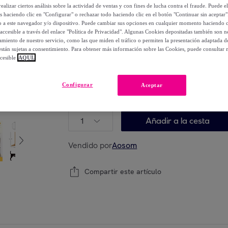
150
,
€
99
ealizar ciertos análisis sobre la actividad de ventas y con fines de lucha contra el fraude. Puede el
os haciendo clic en "Configurar" o rechazar todo haciendo clic en el botón "Continuar sin aceptar"
-
48
%
lo a este navegador y/o dispositivo. Puede cambiar sus opciones en cualquier momento haciendo cl
accesible a través del enlace "Política de Privacidad". Algunas Cookies depositadas también son ne
miento de nuestro servicio, como las que miden el tráfico o permiten la presentación adaptada d
Posible recogida de tu antiguo producto
ver
,
 están sujetas a consentimiento. Para obtener más información sobre las Cookies, puede consultar n
cesible
AQUÍ.
Configurar
Aceptar
Modelo:
180x36x69 cm
1
Añadir a la cesta
Vendido por
Aosom
Compartir este artículo