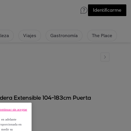
Identificarme
lleza
Viajes
Gastronomía
The Place
dera Extensible 104-183cm Puerta
ontinuar sin aceptar
, en adelante
proporcionada en
y medir su