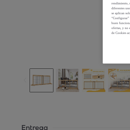
rendimiento, r
diferentes us
se aplican so
“Configurar” 
buen funciona
ofertas, y no
de Cookies ac
Entrega