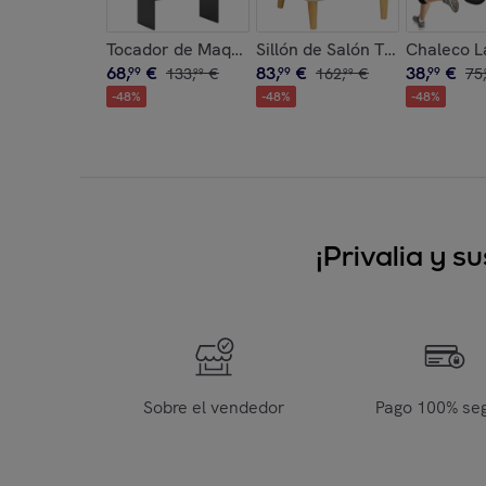
Tocador de Maquillaje con Espejo, Tocador con 
Sillón de Salón Tapizado en
Chaleco L
68
,
€
83
,
€
38
,
€
99
133
,
€
99
162
,
€
99
75
,
99
99
-
48
%
-
48
%
-
48
%
¡Privalia y 
Sobre el vendedor
Pago 100% se