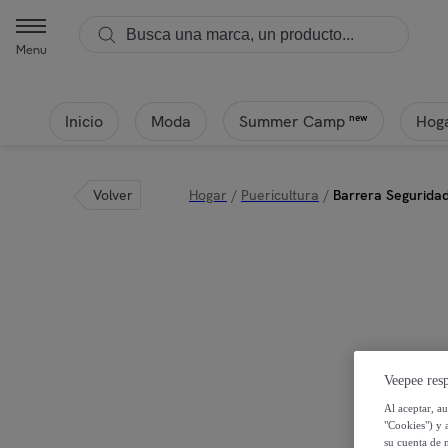
Menu
Inicio
Moda
Hoga
new
Summer Camp
Volver
Hogar
/
Puericultura
/
Barrera Segurida
Veepee resp
Al aceptar, a
"Cookies") y 
su cuenta de 