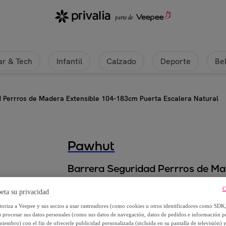
r & Tech
Infantil
Calzado
Deporte
Be
d Perrros de Madera Extensible 104-183cm Puerta Escalera Natural
Pawhut
Barrera Seguridad Perrros de Ma
Escalera Natural
C
eta su privacidad
77
,
€
99
utoriza a Veepee y sus socios a usar rastreadores (como cookies u otros identificadores como SDK
a procesar sus datos personales (como sus datos de navegación, datos de pedidos e información 
miembro) con el fin de ofrecerle publicidad personalizada (incluida en su pantalla de televisión) 