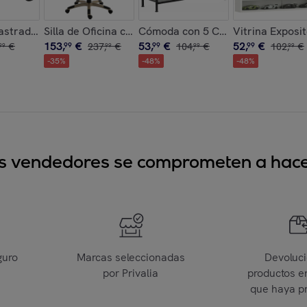
2 Cajones, 3 Compartimentos Abiertos, Mesa de Maquillaje pa
 Terciopelo Butaca para Dormitorio con Reposabrazos y Patas
astrado 5kg, Chaleco Peso Entrenamiento Transpirable, con 2 
Silla de Oficina con Masaje Vibratorio de 4 Puntos y 
Cómoda con 5 Cajones de Tela, Có
Vitrina Exposi
153
,
€
53
,
€
52
,
€
€
99
237
,
€
99
104
,
€
99
102
,
€
99
99
99
99
-
35
%
-
48
%
-
48
%
sus vendedores se comprometen a hacer
guro
Marcas seleccionadas
Devoluc
por Privalia
productos e
que haya p