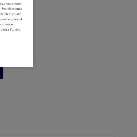
egir entre estos
. Sus elecciones
ic en el enlace
cesarias para el
e nuestras
 condiciones
uestra Política