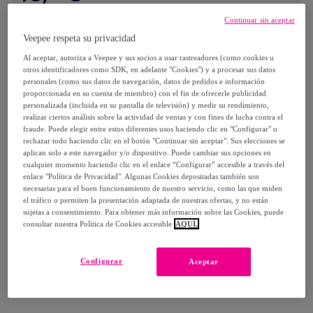
Continuar sin aceptar
24
,
€
00
-
41
%
Veepee respeta su privacidad
Al aceptar, autoriza a Veepee y sus socios a usar rastreadores (como cookies u
Vendido por
Creaciones Euromoda
otros identificadores como SDK, en adelante "Cookies") y a procesar sus datos
personales (como sus datos de navegación, datos de pedidos e información
proporcionada en su cuenta de miembro) con el fin de ofrecerle publicidad
personalizada (incluida en su pantalla de televisión) y medir su rendimiento,
realizar ciertos análisis sobre la actividad de ventas y con fines de lucha contra el
fraude. Puede elegir entre estos diferentes usos haciendo clic en "Configurar" o
Entrega
rechazar todo haciendo clic en el botón "Continuar sin aceptar". Sus elecciones se
aplican solo a este navegador y/o dispositivo. Puede cambiar sus opciones en
cualquier momento haciendo clic en el enlace “Configurar” accesible a través del
Entrega desde
2,95 €
enlace "Política de Privacidad". Algunas Cookies depositadas también son
necesarias para el buen funcionamiento de nuestro servicio, como las que miden
Gratis desde 39,94 € de compra
el tráfico o permiten la presentación adaptada de nuestras ofertas, y no están
sujetas a consentimiento. Para obtener más información sobre las Cookies, puede
consultar nuestra Política de Cookies accesible
AQUÍ.
Entrega: Entre el
10/08
y el
13/08
Configurar
Aceptar
¿Cómo funciona?