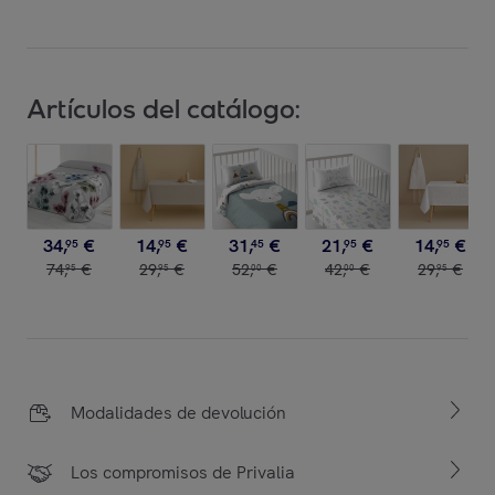
Artículos del catálogo:
34
,
€
14
,
€
31
,
€
21
,
€
14
,
€
95
95
45
95
95
74
,
€
29
,
€
52
,
€
42
,
€
29
,
€
95
95
00
00
95
Modalidades de devolución
Los compromisos de Privalia