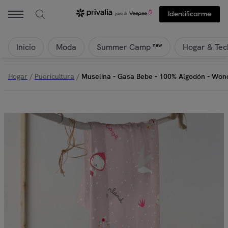
Haciendo El Indio - Muselina - Gasa Bebe - 100% Algodón - Wonderl
Identificarme
Inicio
Moda
Hogar & Tec
new
Summer Camp
Hogar
/
Puericultura
/
Muselina - Gasa Bebe - 100% Algodón - Won