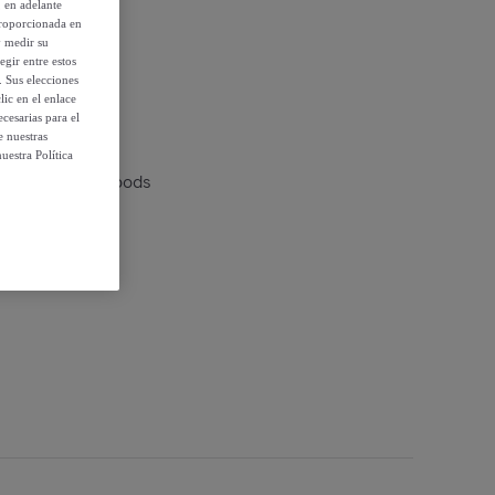
, en adelante
proporcionada en
y medir su
egir entre estos
 condiciones
. Sus elecciones
ic en el enlace
cesarias para el
e nuestras
uestra Política
 Ullow InnovaGoods