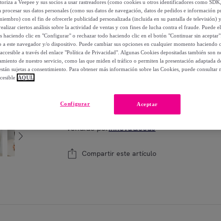
utoriza a Veepee y sus socios a usar rastreadores (como cookies u otros identificadores como SDK
-
62
%
a procesar sus datos personales (como sus datos de navegación, datos de pedidos e información 
miembro) con el fin de ofrecerle publicidad personalizada (incluida en su pantalla de televisión) 
ealizar ciertos análisis sobre la actividad de ventas y con fines de lucha contra el fraude. Puede el
Posible recogida de tu antiguo producto
ver
,
os haciendo clic en "Configurar" o rechazar todo haciendo clic en el botón "Continuar sin aceptar"
lo a este navegador y/o dispositivo. Puede cambiar sus opciones en cualquier momento haciendo cl
accesible a través del enlace "Política de Privacidad". Algunas Cookies depositadas también son ne
miento de nuestro servicio, como las que miden el tráfico o permiten la presentación adaptada d
 están sujetas a consentimiento. Para obtener más información sobre las Cookies, puede consultar n
cesible
AQUÍ.
Modelo:
Almohada Ergonómica Multifunción
1
Añadir a la cesta
Configurar
Aceptar
Vendido por
InnovaGoods
Compartir este artículo