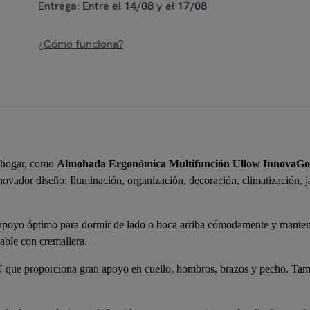
Entrega: Entre el
14/08
y el
17/08
¿Cómo funciona?
u hogar, como
Almohada Ergonómica Multifunción Ullow InnovaG
novador diseño: Iluminación, organización, decoración, climatización, ja
apoyo óptimo para dormir de lado o boca arriba cómodamente y manteni
vable con cremallera.
 que proporciona gran apoyo en cuello, hombros, brazos y pecho. Tambi