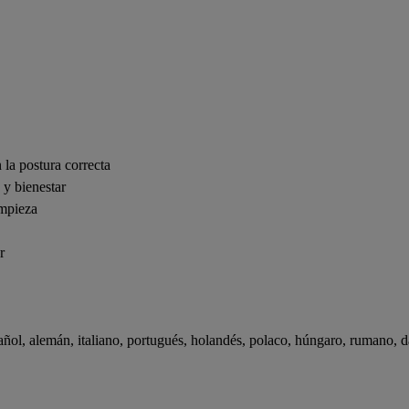
la postura correcta
 y bienestar
impieza
r
ñol, alemán, italiano, portugués, holandés, polaco, húngaro, rumano, da