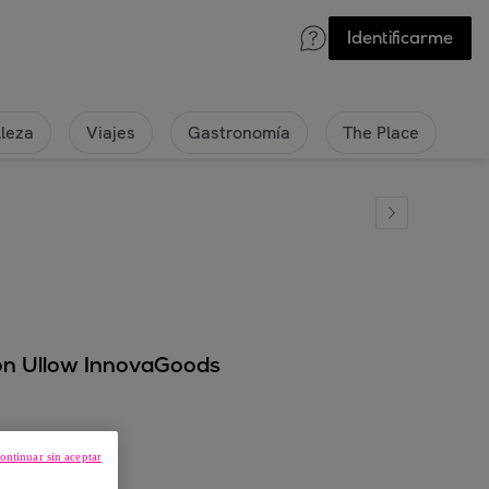
Identificarme
lleza
Viajes
Gastronomía
The Place
ón Ullow InnovaGoods
ontinuar sin aceptar