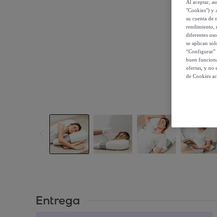
Al aceptar, a
"Cookies") y 
su cuenta de 
rendimiento, r
diferentes us
se aplican so
“Configurar” 
buen funciona
ofertas, y no
de Cookies ac
Entrega