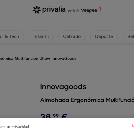
r & Tech
Infantil
Calzado
Deporte
Be
nómica Multifunción Ullow InnovaGoods
Innovagoods
Almohada Ergonómica Multifunci
38
,
€
99
C
eta su privacidad
103
,
€
82