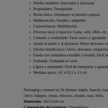
Diseño moderno: Innovador y funcional
Propiedades: Transpirable
Botón único: Disminuye la presión corporal
Multiposición: Versátil y adaptable
Características: Multifunción
Diversos usos y espacios: Cama, sofá, sillón, etc.
Cómodo y confortable: Tacto suave y agradable
Ayuda al sueño y al descanso: Mejor descanso en 
Efectos beneficiosos: Alivio, descanso, relajación
Funda con cremallera extraíble y lavable: Fácil l
Embalaje: Embalada al vacío
Ligero y manejable: Fácil de transportar y guarda
Medidas aprox.: 61 x 63,5 x 13 cm
Packaging y manual en 24 idiomas: inglés, francés, espa
checo, búlgaro, croata, eslovaco, estonio, ruso, letón.
Dimensión
: 18x52x18 cm
Composición del producto
: Viscoelástico