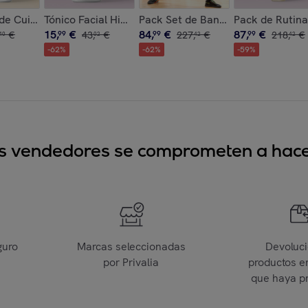
novaGoods
InnovaGoods 30 ml
de Cuidado Corporal Rice InnovaGoods
Tónico Facial Hidratante y Exfoliante Kombucha Vib
Pack Set de Bandas de Resistencia
Pack de Rutin
15
,
€
84
,
€
87
,
€
€
99
43
,
€
99
227
,
€
99
218
,
€
40
02
42
42
-
62
%
-
62
%
-
59
%
sus vendedores se comprometen a hacer
guro
Marcas seleccionadas
Devoluc
por Privalia
productos e
que haya p