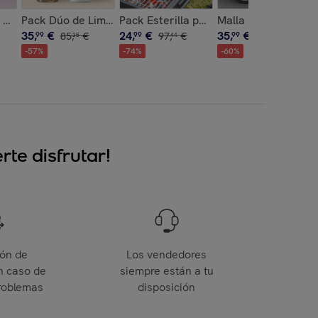
efresh InnovaGoods 150 ml
 con Accesorios y Guía de Ejercicios y Máquina de Abdominale
a Facial Kombucha InnovaGoods
Pack Dúo de Limpieza Facial Rice InnovaGoods
Pack Esterilla para Horno y Barbacoa 
Malla Parasol para
35
,
€
24
,
€
35
,
€
99
85
,
€
99
97
,
€
99
91
,
€
35
44
40
-
57
%
-
74
%
-
60
%
te disfrutar!
ión de
Los vendedores
n caso de
siempre están a tu
roblemas
disposición