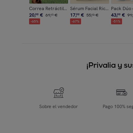
Correa Retráctil para Perros 6 en 1 Leashic In
Sérum Facial Rice Joyboost 
Pack Dúo 
20
,
€
17
,
€
43
,
€
99
61
,
€
99
55
,
€
99
91
,
17
12
-
65
%
-
67
%
-
51
%
¡Privalia y 
Sobre el vendedor
Pago 100% se