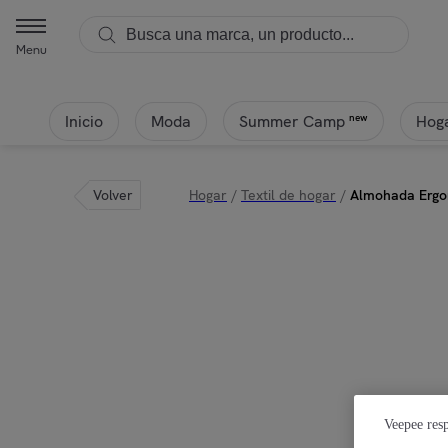
Menu
Inicio
Moda
Hoga
new
Summer Camp
Volver
Hogar
/
Textil de hogar
/
Almohada Ergo
Veepee resp