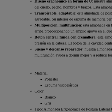
Diseño ergonómico en forma de U
: nuestra a
del cuello, pecho, hombros y brazos. Esta almoha
Transpirable, adaptable
: esta almohada de post
agradable. Su interior de espuma de memoria perm
Multiposición, multifunción
: esta almohada en 
arriba proporcionando un amplio apoyo en el cuel
Botón central, funda con cremallera
: esta alm
presión en la cabeza. El botón de la cavidad centr
Sueño y descanso reparador
: nuestra almohada
multifunción ayuda a dormir mejor y a reducir lo
Material:
Poliéster
Espuma viscoelástica
Color:
Blanco
Gris
Tipo: Almohada Ergonómica de Postura Lateral