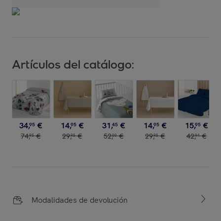
Artículos del catálogo:
34
,
€
14
,
€
31
,
€
14
,
€
15
,
€
95
95
45
95
95
74
,
€
29
,
€
52
,
€
29
,
€
42
,
€
95
95
00
95
94
Modalidades de devolución