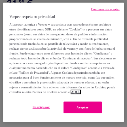
31
,
€
95
Continuar sin aceptar
59
,
€
00
Veepee respeta su privacidad
-
45
%
Al aceptar, autoriza a Veepee y sus socios a usar rastreadores (como cookies u
otros identificadores como SDK, en adelante "Cookies") y a procesar sus datos
Vendido por
Creaciones Euromoda
personales (como sus datos de navegación, datos de pedidos e información
proporcionada en su cuenta de miembro) con el fin de ofrecerle publicidad
personalizada (incluida en su pantalla de televisión) y medir su rendimiento,
realizar ciertos análisis sobre la actividad de ventas y con fines de lucha contra el
fraude. Puede elegir entre estos diferentes usos haciendo clic en "Configurar" o
rechazar todo haciendo clic en el botón "Continuar sin aceptar". Sus elecciones se
Entrega
aplican solo a este navegador y/o dispositivo. Puede cambiar sus opciones en
cualquier momento haciendo clic en el enlace “Configurar” accesible a través del
enlace "Política de Privacidad". Algunas Cookies depositadas también son
Entrega desde
2,95 €
necesarias para el buen funcionamiento de nuestro servicio, como las que miden
el tráfico o permiten la presentación adaptada de nuestras ofertas, y no están
Gratis desde 39,94 € de compra
sujetas a consentimiento. Para obtener más información sobre las Cookies, puede
consultar nuestra Política de Cookies accesible
AQUÍ.
Entrega: Entre el
12/08
y el
15/08
Configurar
Aceptar
¿Cómo funciona?