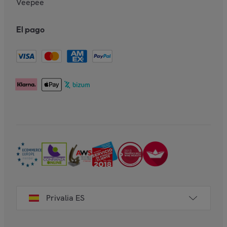
Veepee
El pago
Privalia ES