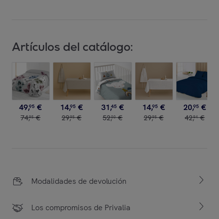
Artículos del catálogo:
49
,
€
14
,
€
31
,
€
14
,
€
20
,
€
95
95
45
95
95
74
,
€
29
,
€
52
,
€
29
,
€
42
,
€
95
95
00
95
94
Modalidades de devolución
Los compromisos de Privalia