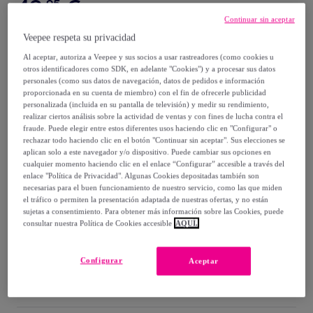
49
,
€
95
Continuar sin aceptar
74
,
€
95
Veepee respeta su privacidad
-
33
%
Al aceptar, autoriza a Veepee y sus socios a usar rastreadores (como cookies u
otros identificadores como SDK, en adelante "Cookies") y a procesar sus datos
Vendido por
Creaciones Euromoda
personales (como sus datos de navegación, datos de pedidos e información
proporcionada en su cuenta de miembro) con el fin de ofrecerle publicidad
personalizada (incluida en su pantalla de televisión) y medir su rendimiento,
realizar ciertos análisis sobre la actividad de ventas y con fines de lucha contra el
fraude. Puede elegir entre estos diferentes usos haciendo clic en "Configurar" o
rechazar todo haciendo clic en el botón "Continuar sin aceptar". Sus elecciones se
Entrega
aplican solo a este navegador y/o dispositivo. Puede cambiar sus opciones en
cualquier momento haciendo clic en el enlace “Configurar” accesible a través del
enlace "Política de Privacidad". Algunas Cookies depositadas también son
Envío gratis
necesarias para el buen funcionamiento de nuestro servicio, como las que miden
el tráfico o permiten la presentación adaptada de nuestras ofertas, y no están
sujetas a consentimiento. Para obtener más información sobre las Cookies, puede
Entrega: Entre el
12/08
y el
15/08
consultar nuestra Política de Cookies accesible
AQUÍ.
¿Cómo funciona?
Configurar
Aceptar