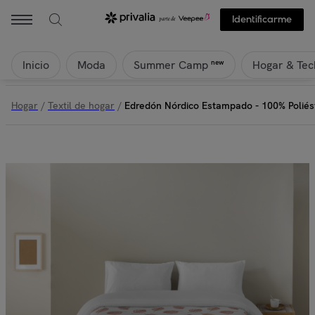
Identificarme
Inicio
Moda
Hogar & Tec
new
Summer Camp
Hogar
/
Textil de hogar
/
Edredón Nórdico Estampado - 100% Poliést