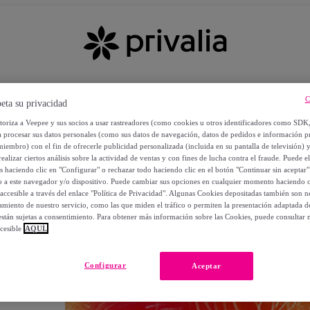
C
eta su privacidad
utoriza a Veepee y sus socios a usar rastreadores (como cookies u otros identificadores como SDK
a procesar sus datos personales (como sus datos de navegación, datos de pedidos e información 
miembro) con el fin de ofrecerle publicidad personalizada (incluida en su pantalla de televisión) 
ealizar ciertos análisis sobre la actividad de ventas y con fines de lucha contra el fraude. Puede el
os haciendo clic en "Configurar" o rechazar todo haciendo clic en el botón "Continuar sin aceptar"
lo a este navegador y/o dispositivo. Puede cambiar sus opciones en cualquier momento haciendo cl
accesible a través del enlace "Política de Privacidad". Algunas Cookies depositadas también son ne
miento de nuestro servicio, como las que miden el tráfico o permiten la presentación adaptada d
 están sujetas a consentimiento. Para obtener más información sobre las Cookies, puede consultar n
cesible
AQUÍ.
OS
Configurar
Aceptar
 POR