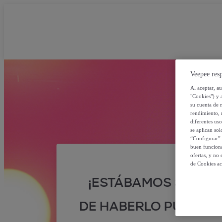
Veepee resp
Al aceptar, a
"Cookies") y 
su cuenta de 
rendimiento, r
diferentes us
se aplican so
“Configurar” 
buen funciona
ofertas, y no
de Cookies ac
¡ESTÁBAMOS SEGUR
DE HABERLO PUESTO