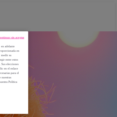
ontinuar sin aceptar
, en adelante
proporcionada en
y medir su
egir entre estos
. Sus elecciones
ic en el enlace
cesarias para el
e nuestras
uestra Política