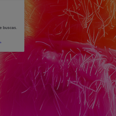
e buscas.
.