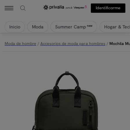
Identificarme
Inicio
Moda
Hogar & Tec
new
Summer Camp
Moda de hombre
/
Accesorios de moda para hombres
/
Mochila Mu