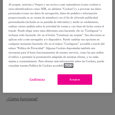
-
55
%
Al aceptar, autoriza a Veepee y sus socios a usar rastreadores (como cookies u
otros identificadores como SDK, en adelante "Cookies") y a procesar sus datos
Vendido por
D.Franklin
personales (como sus datos de navegación, datos de pedidos e información
proporcionada en su cuenta de miembro) con el fin de ofrecerle publicidad
Están agotándose
personalizada (incluida en su pantalla de televisión) y medir su rendimiento,
realizar ciertos análisis sobre la actividad de ventas y con fines de lucha contra el
fraude. Puede elegir entre estos diferentes usos haciendo clic en "Configurar" o
rechazar todo haciendo clic en el botón "Continuar sin aceptar". Sus elecciones se
aplican solo a este navegador y/o dispositivo. Puede cambiar sus opciones en
cualquier momento haciendo clic en el enlace “Configurar” accesible a través del
enlace "Política de Privacidad". Algunas Cookies depositadas también son
Entrega
necesarias para el buen funcionamiento de nuestro servicio, como las que miden
el tráfico o permiten la presentación adaptada de nuestras ofertas, y no están
Entrega desde
2,99 €
sujetas a consentimiento. Para obtener más información sobre las Cookies, puede
consultar nuestra Política de Cookies accesible
AQUÍ.
Gratis desde 39,99 € de compra
Configurar
Aceptar
Entrega: Entre el
12/08
y el
15/08
¿Cómo funciona?