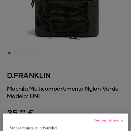
D.FRANKLIN
Mochila Multicompartimento Nylon Verde
Modelo:
UNI
35
,
€
99
Continuar sin aceptar
79
,
€
99
Veepee respeta su privacidad