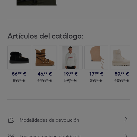
Artículos del catálogo:
56
,
€
46
,
€
19
,
€
17
,
€
59
,
€
99
99
99
99
99
89
,
€
119
,
€
59
,
€
39
,
€
109
,
€
99
99
99
99
99
Modalidades de devolución
Los compromisos de Privalia