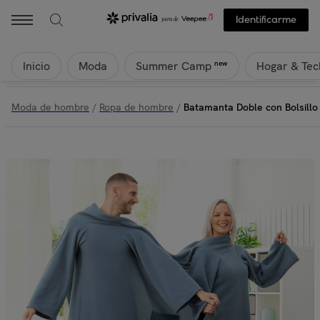
Identificarme
Inicio
Moda
Hogar & Tec
new
Summer Camp
Moda de hombre
/
Ropa de hombre
/
Batamanta Doble con Bolsillo