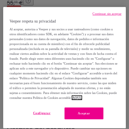
55
,
€
12
-
52
%
Continuar sin aceptar
Vendido por
InnovaGoods
Veepee respeta su privacidad
Al aceptar, autoriza a Veepee y sus socios a usar rastreadores (como cookies u
otros identificadores como SDK, en adelante "Cookies") y a procesar sus datos
personales (como sus datos de navegación, datos de pedidos e información
proporcionada en su cuenta de miembro) con el fin de ofrecerle publicidad
Entrega
personalizada (incluida en su pantalla de televisión) y medir su rendimiento,
realizar ciertos análisis sobre la actividad de ventas y con fines de lucha contra el
fraude. Puede elegir entre estos diferentes usos haciendo clic en "Configurar" o
Envío gratis
rechazar todo haciendo clic en el botón "Continuar sin aceptar". Sus elecciones se
aplican solo a este navegador y/o dispositivo. Puede cambiar sus opciones en
cualquier momento haciendo clic en el enlace “Configurar” accesible a través del
Entrega: Entre el
14/08
y el
17/08
enlace "Política de Privacidad". Algunas Cookies depositadas también son
necesarias para el buen funcionamiento de nuestro servicio, como las que miden
el tráfico o permiten la presentación adaptada de nuestras ofertas, y no están
¿Cómo funciona?
sujetas a consentimiento. Para obtener más información sobre las Cookies, puede
consultar nuestra Política de Cookies accesible
AQUÍ.
Configurar
Aceptar