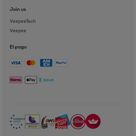
Join us
VeepeeTech
Veepee
El pago