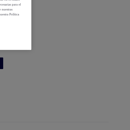
cesarias para el
e nuestras
uestra Política