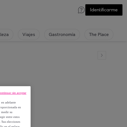
Identificarme
lleza
Viajes
Gastronomía
The Place
ontinuar sin aceptar
, en adelante
proporcionada en
y medir su
egir entre estos
. Sus elecciones
ic en el enlace