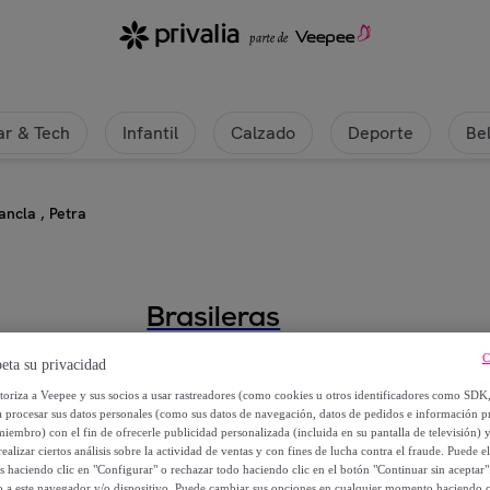
r & Tech
Infantil
Calzado
Deporte
Be
ncla , Petra
Brasileras
C
Chancla , Petra
eta su privacidad
utoriza a Veepee y sus socios a usar rastreadores (como cookies u otros identificadores como SDK
15
,
€
a procesar sus datos personales (como sus datos de navegación, datos de pedidos e información 
99
miembro) con el fin de ofrecerle publicidad personalizada (incluida en su pantalla de televisión) 
ealizar ciertos análisis sobre la actividad de ventas y con fines de lucha contra el fraude. Puede el
os haciendo clic en "Configurar" o rechazar todo haciendo clic en el botón "Continuar sin aceptar"
24
,
€
99
lo a este navegador y/o dispositivo. Puede cambiar sus opciones en cualquier momento haciendo cl