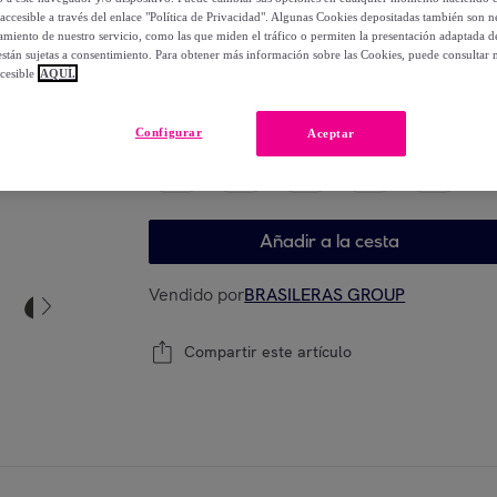
-
36
%
accesible a través del enlace "Política de Privacidad". Algunas Cookies depositadas también son ne
miento de nuestro servicio, como las que miden el tráfico o permiten la presentación adaptada d
 están sujetas a consentimiento. Para obtener más información sobre las Cookies, puede consultar n
cesible
AQUÍ.
Elige tu modelo
Configurar
Aceptar
36
37
38
39
40
Añadir a la cesta
Vendido por
BRASILERAS GROUP
Compartir este artículo