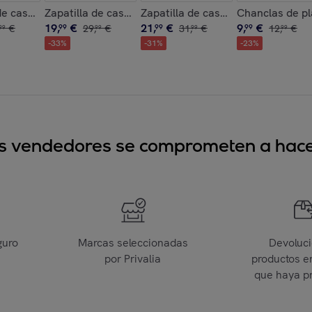
a
me New Camouflage
de casa ,Classic Chill
Zapatilla de casa ,Printed 21 Noodle
Zapatilla de casa ,Classic Sheep
Chanclas de pl
19
,
€
21
,
€
9
,
€
€
99
29
,
€
99
31
,
€
99
12
,
€
99
99
99
99
-
33
%
-
31
%
-
23
%
sus vendedores se comprometen a hacer
guro
Marcas seleccionadas
Devoluc
por Privalia
productos e
que haya p