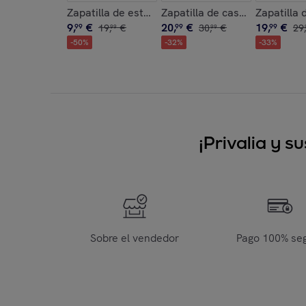
Zapatilla de estar por casa ,Clasica Suela de Tel
Zapatilla de casa , Boot Ho
Zapatilla 
9
,
€
20
,
€
19
,
€
99
19
,
€
99
30
,
€
99
29
,
99
99
-
50
%
-
32
%
-
33
%
¡Privalia y 
Sobre el vendedor
Pago 100% se