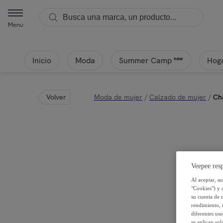
Menu
Inicio
Moda
Hoga
new
Summer Camp
Volver
Moda de mujer
/
Calzado de mujer
/
Cha
Veepee resp
Al aceptar, a
"Cookies") y 
su cuenta de 
rendimiento, r
diferentes us
se aplican so