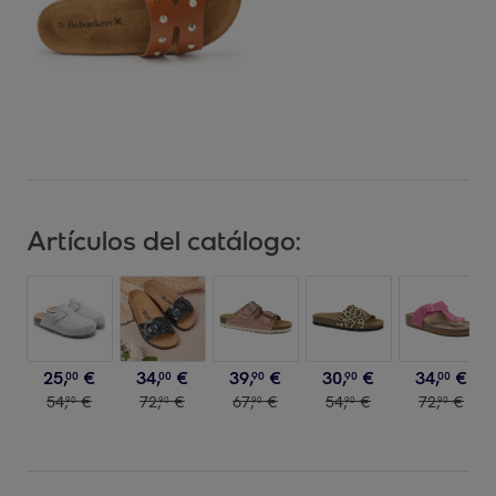
Artículos del catálogo:
25
,
€
34
,
€
39
,
€
30
,
€
34
,
€
00
00
90
90
00
54
,
€
72
,
€
67
,
€
54
,
€
72
,
€
90
90
90
90
90