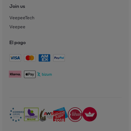
Join us
VeepeeTech
Veepee
El pago