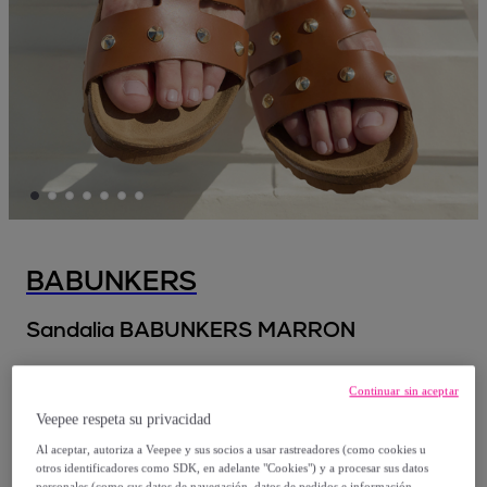
BABUNKERS
Sandalia BABUNKERS MARRON
34
,
€
00
Continuar sin aceptar
Veepee respeta su privacidad
79
,
€
90
Al aceptar, autoriza a Veepee y sus socios a usar rastreadores (como cookies u
-
57
%
otros identificadores como SDK, en adelante "Cookies") y a procesar sus datos
personales (como sus datos de navegación, datos de pedidos e información