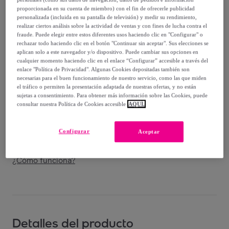
Guía de tallas
proporcionada en su cuenta de miembro) con el fin de ofrecerle publicidad
personalizada (incluida en su pantalla de televisión) y medir su rendimiento,
realizar ciertos análisis sobre la actividad de ventas y con fines de lucha contra el
Vendido por
Grupo DS
fraude. Puede elegir entre estos diferentes usos haciendo clic en "Configurar" o
rechazar todo haciendo clic en el botón "Continuar sin aceptar". Sus elecciones se
aplican solo a este navegador y/o dispositivo. Puede cambiar sus opciones en
cualquier momento haciendo clic en el enlace “Configurar” accesible a través del
enlace "Política de Privacidad". Algunas Cookies depositadas también son
necesarias para el buen funcionamiento de nuestro servicio, como las que miden
Entrega
el tráfico o permiten la presentación adaptada de nuestras ofertas, y no están
sujetas a consentimiento. Para obtener más información sobre las Cookies, puede
Envío gratis
consultar nuestra Política de Cookies accesible
AQUÍ.
Entrega: Entre el
14/08
y el
17/08
Configurar
Aceptar
¿Cómo funciona?
Detalles del producto