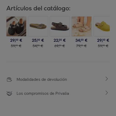
Artículos del catálogo:
29
,
€
25
,
€
22
,
€
34
,
€
29
,
€
00
00
00
00
00
59
,
€
54
,
€
69
,
€
79
,
€
59
,
€
90
90
90
90
90
Modalidades de devolución
Los compromisos de Privalia