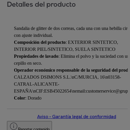
Detalles del producto
Sandalia de glitter de dos correas, cada una con una hebilla circ
con ajuste individual.
Composición del producto
: EXTERIOR SINTETICO,
INTERIOR PIEL/SINTETICO, SUELA SINTETICO
Propiedades de lavado
: Elimina el polvo y la suciedad con un
cepillo en seco.
Operador económico responsable de la seguridad del prod
CALZADOS DSIMONS S.L.\nC/MURCIA, 16\n03158-
CATRAL-ALICANTE-
ESPAÑA\nCIF:ESB45022654\nemail:customerservice@grupo
Color
: Dorado
Aviso – Garantía legal de conformidad
Reportar contenido