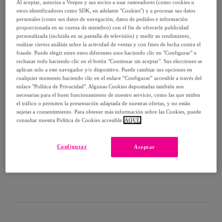
-
44
%
Al aceptar, autoriza a Veepee y sus socios a usar rastreadores (como cookies u
otros identificadores como SDK, en adelante "Cookies") y a procesar sus datos
Guía de tallas
personales (como sus datos de navegación, datos de pedidos e información
proporcionada en su cuenta de miembro) con el fin de ofrecerle publicidad
personalizada (incluida en su pantalla de televisión) y medir su rendimiento,
Vendido por
Grupo DS
realizar ciertos análisis sobre la actividad de ventas y con fines de lucha contra el
fraude. Puede elegir entre estos diferentes usos haciendo clic en "Configurar" o
rechazar todo haciendo clic en el botón "Continuar sin aceptar". Sus elecciones se
aplican solo a este navegador y/o dispositivo. Puede cambiar sus opciones en
cualquier momento haciendo clic en el enlace “Configurar” accesible a través del
enlace "Política de Privacidad". Algunas Cookies depositadas también son
Entrega
necesarias para el buen funcionamiento de nuestro servicio, como las que miden
el tráfico o permiten la presentación adaptada de nuestras ofertas, y no están
sujetas a consentimiento. Para obtener más información sobre las Cookies, puede
Envío gratis
consultar nuestra Política de Cookies accesible
AQUÍ.
Entrega: Entre el
14/08
y el
17/08
Configurar
Aceptar
¿Cómo funciona?