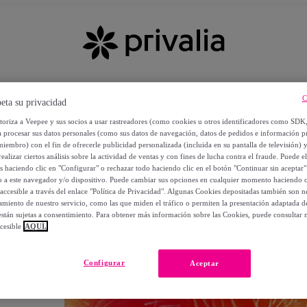
C
eta su privacidad
utoriza a Veepee y sus socios a usar rastreadores (como cookies u otros identificadores como SDK
a procesar sus datos personales (como sus datos de navegación, datos de pedidos e información 
miembro) con el fin de ofrecerle publicidad personalizada (incluida en su pantalla de televisión) 
ealizar ciertos análisis sobre la actividad de ventas y con fines de lucha contra el fraude. Puede el
os haciendo clic en "Configurar" o rechazar todo haciendo clic en el botón "Continuar sin aceptar"
lo a este navegador y/o dispositivo. Puede cambiar sus opciones en cualquier momento haciendo cl
accesible a través del enlace "Política de Privacidad". Algunas Cookies depositadas también son ne
miento de nuestro servicio, como las que miden el tráfico o permiten la presentación adaptada d
 están sujetas a consentimiento. Para obtener más información sobre las Cookies, puede consultar n
cesible
AQUÍ.
OS
Configurar
Aceptar
 POR