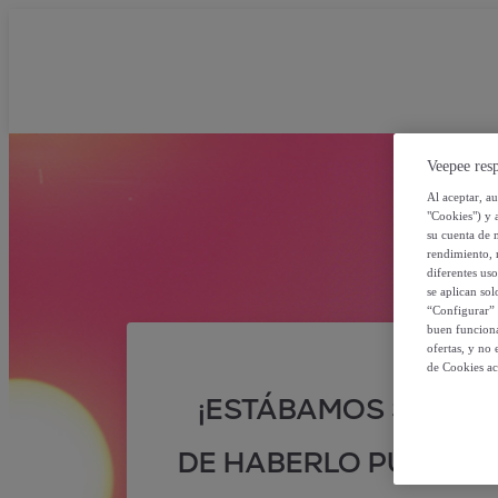
Veepee resp
Al aceptar, a
"Cookies") y 
su cuenta de 
rendimiento, r
diferentes us
se aplican so
“Configurar” 
buen funciona
ofertas, y no
de Cookies ac
¡ESTÁBAMOS SEGUR
DE HABERLO PUESTO