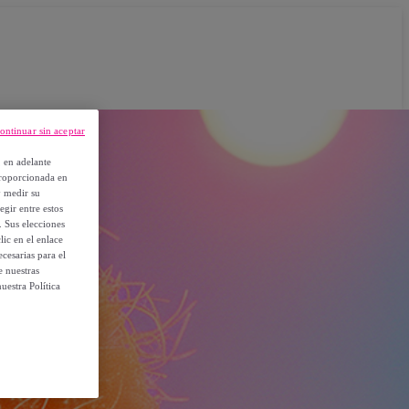
ontinuar sin aceptar
, en adelante
proporcionada en
y medir su
egir entre estos
. Sus elecciones
ic en el enlace
cesarias para el
e nuestras
uestra Política