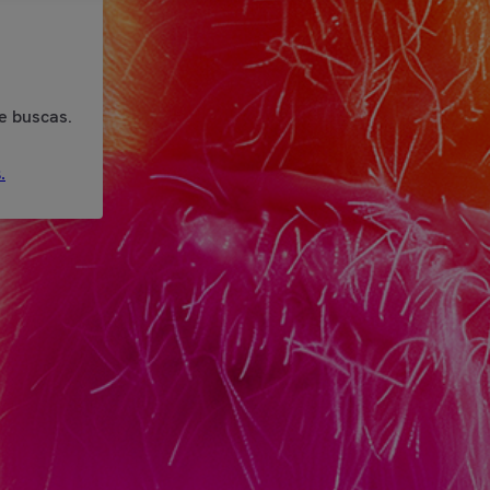
e buscas.
.