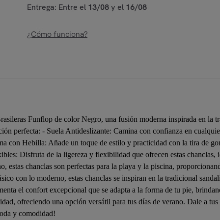
Entrega: Entre el
13/08
y el
16/08
¿Cómo funciona?
rasileras Funflop de color Negro, una fusión moderna inspirada en la tr
cción perfecta: - Suela Antideslizante: Camina con confianza en cualquier
 con Hebilla: Añade un toque de estilo y practicidad con la tira de gom
ibles: Disfruta de la ligereza y flexibilidad que ofrecen estas chanclas
no, estas chanclas son perfectas para la playa y la piscina, proporcionan
sico con lo moderno, estas chanclas se inspiran en la tradicional sanda
enta el confort excepcional que se adapta a la forma de tu pie, brind
dad, ofreciendo una opción versátil para tus días de verano. Dale a tus
 moda y comodidad!