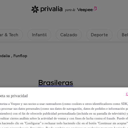
r & Tech
Infantil
Calzado
Deporte
Be
dalia , Funflop
Brasileras
Sandalia , Funflop
C
eta su privacidad
utoriza a Veepee y sus socios a usar rastreadores (como cookies u otros identificadores como SDK
13
,
€
a procesar sus datos personales (como sus datos de navegación, datos de pedidos e información 
99
miembro) con el fin de ofrecerle publicidad personalizada (incluida en su pantalla de televisión) 
ealizar ciertos análisis sobre la actividad de ventas y con fines de lucha contra el fraude. Puede el
19
,
€
os haciendo clic en "Configurar" o rechazar todo haciendo clic en el botón "Continuar sin aceptar"
99