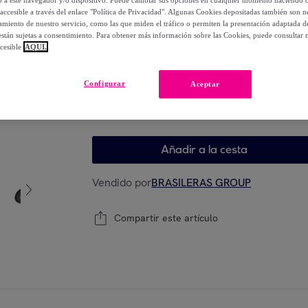
lo a este navegador y/o dispositivo. Puede cambiar sus opciones en cualquier momento haciendo cl
-
30
%
accesible a través del enlace "Política de Privacidad". Algunas Cookies depositadas también son ne
miento de nuestro servicio, como las que miden el tráfico o permiten la presentación adaptada d
 están sujetas a consentimiento. Para obtener más información sobre las Cookies, puede consultar n
cesible
AQUÍ.
Elige tu modelo
Configurar
Aceptar
36
37
38
39
40
Añadir a la cesta
Vendido por
BRASILERAS GROUP
Compartir este artículo