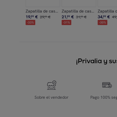
Zapatilla de casa ,Printed 21 Camuffare
Zapatilla de casa ,Boot Hom
Zapatilla 
19
,
€
21
,
€
34
,
€
99
29
,
€
99
31
,
€
99
49
,
99
99
-
33
%
-
31
%
-
30
%
¡Privalia y 
Sobre el vendedor
Pago 100% se