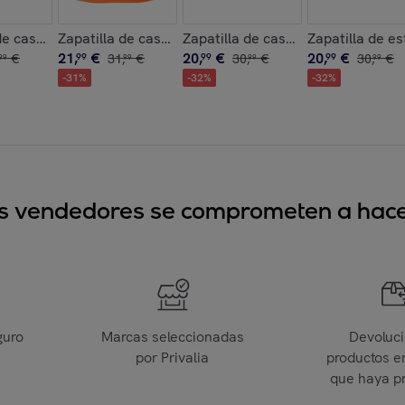
e Suela de Goma
de casa , Boot Road
Zapatilla de casa ,Printed 21 Nebbia
Zapatilla de casa ,Boot Home Pri
Zapatilla de e
21
,
€
20
,
€
20
,
€
€
99
31
,
€
99
30
,
€
99
30
,
€
99
99
99
99
-
31
%
-
32
%
-
32
%
sus vendedores se comprometen a hacer
guro
Marcas seleccionadas
Devoluc
por Privalia
productos e
que haya p