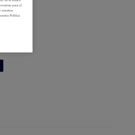
ic en el enlace
cesarias para el
e nuestras
uestra Política
41