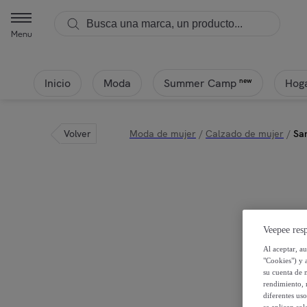
Menu
Inicio
Moda
Hoga
new
Summer Camp
Volver
Moda de mujer
/
Calzado de mujer
/
San
Veepee resp
Al aceptar, a
"Cookies") y 
su cuenta de 
rendimiento, r
diferentes us