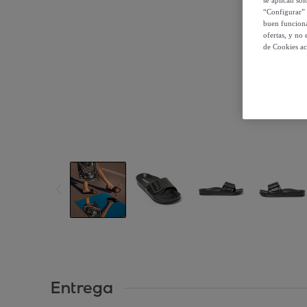
se aplican so
“Configurar” 
buen funciona
ofertas, y no
de Cookies ac
Entrega