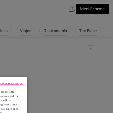
Identificarme
lleza
Viajes
Gastronomía
The Place
ontinuar sin aceptar
, en adelante
proporcionada en
y medir su
egir entre estos
. Sus elecciones