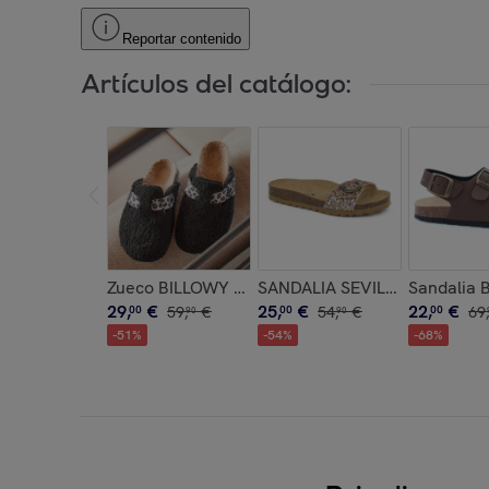
Reportar contenido
Artículos del catálogo:
Zueco BILLOWY NEGRO
SANDALIA SEVILLA BABUNK
Sandalia
29
,
€
25
,
€
22
,
€
00
59
,
€
00
54
,
€
00
69
,
90
90
-
51
%
-
54
%
-
68
%