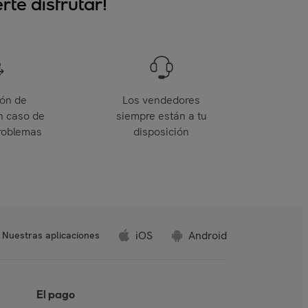
te disfrutar!
ión de
Los vendedores
n caso de
siempre están a tu
roblemas
disposición
iOS
Android
Nuestras aplicaciones
El pago