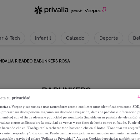
r & Tech
Infantil
Calzado
Deporte
Be
NDALIA RIBADEO BABUNKERS ROSA
BABUNKERS
C
eta su privacidad
SANDALIA RIBADEO BABUNKER
utoriza a Veepee y sus socios a usar rastreadores (como cookies u otros identificadores como SDK
a procesar sus datos personales (como sus datos de navegación, datos de pedidos e información 
miembro) con el fin de ofrecerle publicidad personalizada (incluida en su pantalla de televisión) 
39
,
€
90
ealizar ciertos análisis sobre la actividad de ventas y con fines de lucha contra el fraude. Puede el
os haciendo clic en "Configurar" o rechazar todo haciendo clic en el botón "Continuar sin aceptar"
lo a este navegador y/o dispositivo. Puede cambiar sus opciones en cualquier momento haciendo cl
67
,
€
90
accesible a través del enlace "Política de Privacidad". Algunas Cookies depositadas también son ne