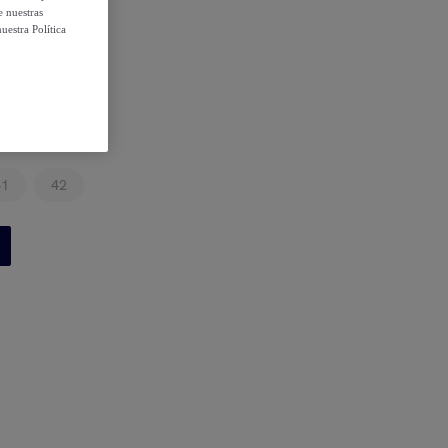
e nuestras
uestra Política
41
42