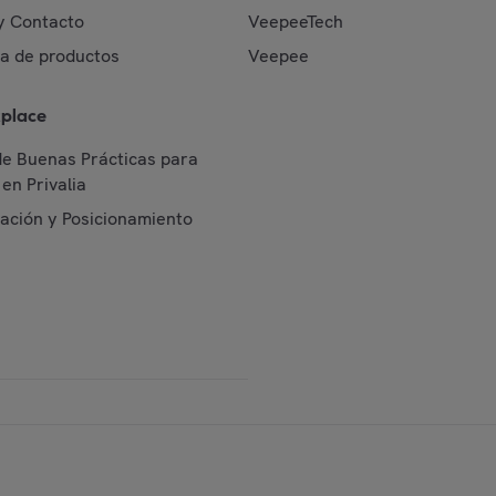
y Contacto
VeepeeTech
da de productos
Veepee
place
de Buenas Prácticas para
en Privalia
cación y Posicionamiento