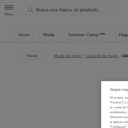
Menu
Inicio
Moda
Hoga
new
Summer Camp
Volver
Moda de mujer
/
Calzado de mujer
/
SA
Veepee resp
Al aceptar, a
"Cookies") y 
su cuenta de 
rendimiento, r
diferentes us
se aplican so
“Configurar” 