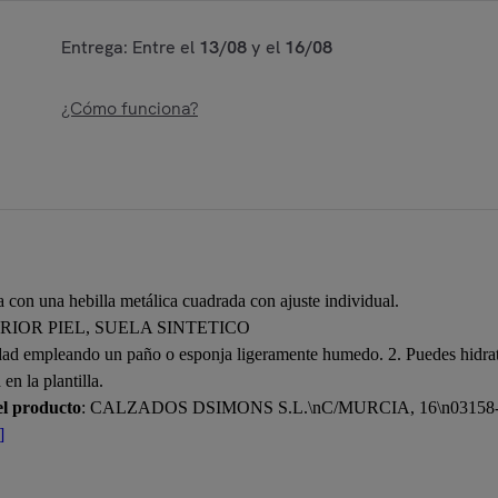
Entrega: Entre el
13/08
y el
16/08
¿Cómo funciona?
 con una hebilla metálica cuadrada con ajuste individual.
ERIOR PIEL, SUELA SINTETICO
edad empleando un paño o esponja ligeramente humedo. 2. Puedes hidrata
en la plantilla.
el producto
: CALZADOS DSIMONS S.L.\nC/MURCIA, 16\n031
]