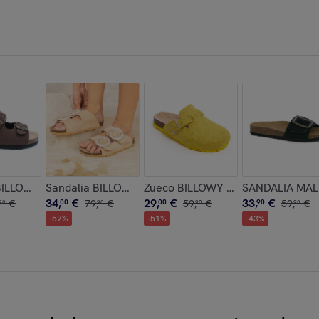
ERS DORADO
 BILLOWY MARRON
Sandalia BILLOWY ROSA
Zueco BILLOWY AMARILLO
SANDALIA MA
34
,
€
29
,
€
33
,
€
€
00
79
,
€
00
59
,
€
90
59
,
€
90
90
90
90
-
57
%
-
51
%
-
43
%