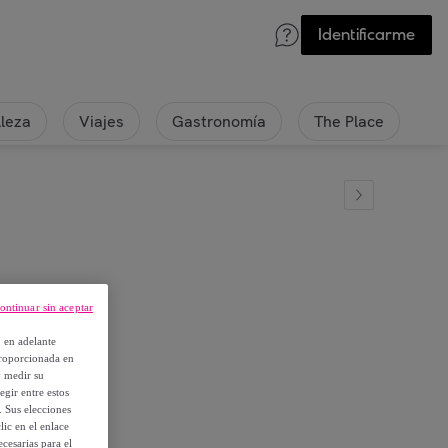
Identificarme
lleza
Viajes
Gastronomía
The Place
ontinuar sin aceptar
S ROSA
, en adelante
proporcionada en
y medir su
egir entre estos
. Sus elecciones
ic en el enlace
cesarias para el