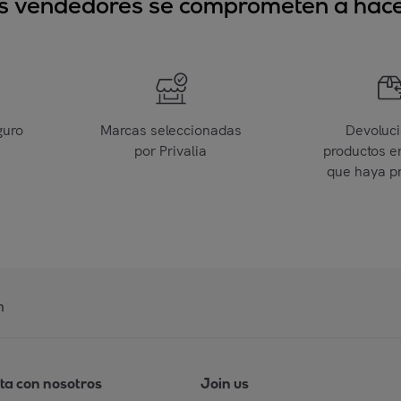
sus vendedores se comprometen a hacer
guro
Marcas seleccionadas
Devoluc
por Privalia
productos e
que haya p
n
ta con nosotros
Join us