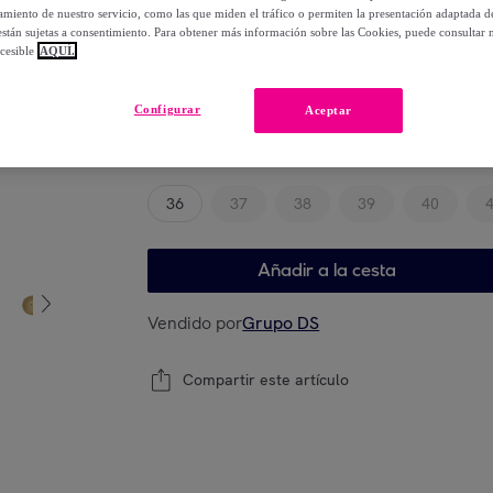
-
41
%
miento de nuestro servicio, como las que miden el tráfico o permiten la presentación adaptada d
 están sujetas a consentimiento. Para obtener más información sobre las Cookies, puede consultar n
cesible
AQUÍ.
Elige tu modelo
Configurar
Aceptar
Guía de tallas
36
37
38
39
40
Añadir a la cesta
Vendido por
Grupo DS
Compartir este artículo