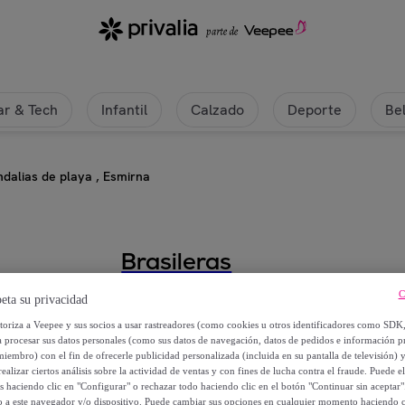
r & Tech
Infantil
Calzado
Deporte
Be
dalias de playa , Esmirna
Brasileras
C
Sandalias de playa , Esmirna
eta su privacidad
utoriza a Veepee y sus socios a usar rastreadores (como cookies u otros identificadores como SDK
a procesar sus datos personales (como sus datos de navegación, datos de pedidos e información 
12
,
€
99
miembro) con el fin de ofrecerle publicidad personalizada (incluida en su pantalla de televisión) 
ealizar ciertos análisis sobre la actividad de ventas y con fines de lucha contra el fraude. Puede el
os haciendo clic en "Configurar" o rechazar todo haciendo clic en el botón "Continuar sin aceptar"
19
,
€
99
lo a este navegador y/o dispositivo. Puede cambiar sus opciones en cualquier momento haciendo cl