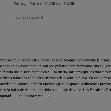
Entrega: Entre el
11/08
y el
14/08
¿Cómo funciona?
rna de color negro están pensadas para acompañarte durante la primaver
a necesidad de contar con un calzado práctico para momentos antes y de
facilita una pisada estable en el uso diario, mientras que las tiras flex
perficies húmedas habituales en zonas de piscina o playa. Su estilo fres
riedad de colores, ofrecen opciones para adaptarse a diferentes prefere
ar en la bolsa de deporte, mochila o equipaje de viaje. Las Brasileras E
emporada de primavera y verano.