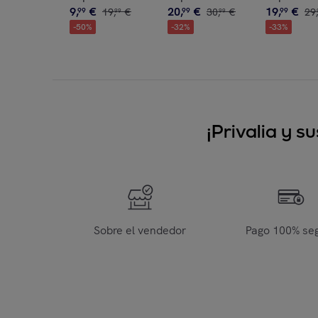
9
,
€
20
,
€
19
,
€
99
19
,
€
99
30
,
€
99
29
,
99
99
-
50
%
-
32
%
-
33
%
¡Privalia y 
Sobre el vendedor
Pago 100% se