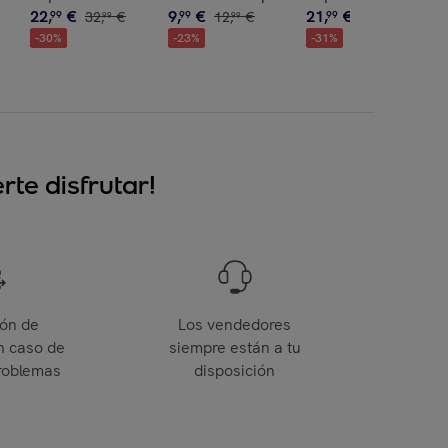
22
,
€
9
,
€
21
,
€
99
32
,
€
99
12
,
€
99
31
,
€
99
99
99
-
30
%
-
23
%
-
31
%
te disfrutar!
ión de
Los vendedores
n caso de
siempre están a tu
roblemas
disposición