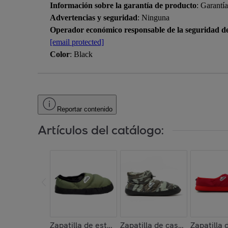
Información sobre la garantía de producto
: Garantí
Advertencias y seguridad
: Ninguna
Operador económico responsable de la seguridad d
[email protected]
Color
: Black
Reportar contenido
Artículos del catálogo:
Zapatilla de estar por casa ,Clasica Suela de Tel
Zapatilla de casa , Boot Ho
Zapatilla 