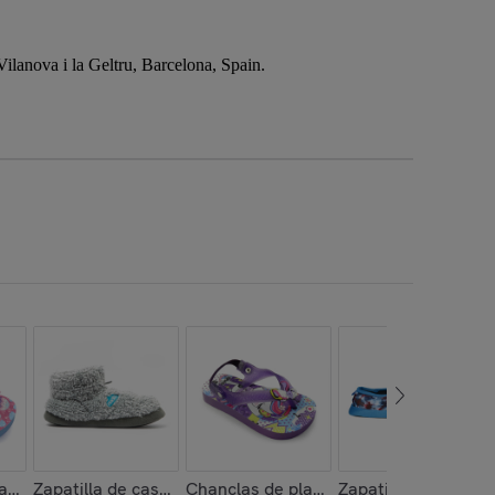
anova i la Geltru, Barcelona, Spain.
aya ,Printed 20 Baby Miss Little
Zapatilla de casa , Boot Home Cloud Polar
Chanclas de playa ,Printed 20 Baby Fl
Zapatilla de casa ,