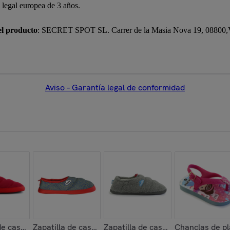
a legal europea de 3 años.
el producto
: SECRET SPOT SL. Carrer de la Masia Nova 19, 08800,Vil
Aviso – Garantía legal de conformidad
a
me New Camouflage
de casa ,Classic Chill
Zapatilla de casa ,Printed 21 Noodle
Zapatilla de casa ,Classic Sheep
Chanclas de pl