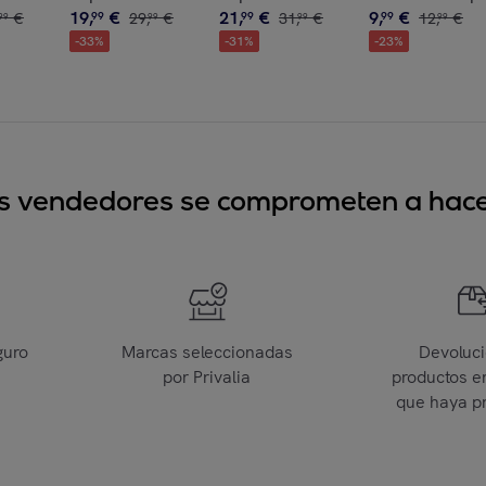
19
,
€
21
,
€
9
,
€
€
99
29
,
€
99
31
,
€
99
12
,
€
99
99
99
99
-
33
%
-
31
%
-
23
%
sus vendedores se comprometen a hacer
guro
Marcas seleccionadas
Devoluc
por Privalia
productos e
que haya p