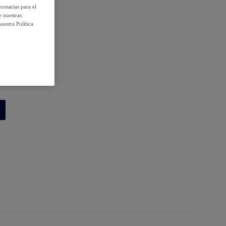
cesarias para el
e nuestras
uestra Política