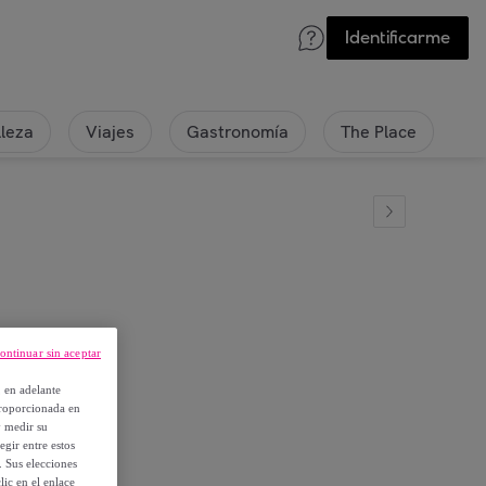
Identificarme
lleza
Viajes
Gastronomía
The Place
ontinuar sin aceptar
, en adelante
proporcionada en
y medir su
egir entre estos
. Sus elecciones
ic en el enlace