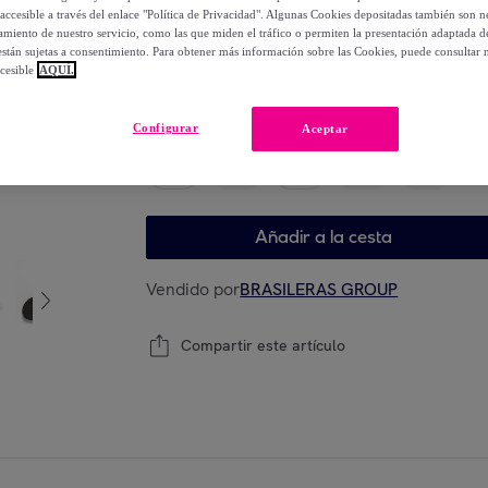
-
35
%
accesible a través del enlace "Política de Privacidad". Algunas Cookies depositadas también son ne
miento de nuestro servicio, como las que miden el tráfico o permiten la presentación adaptada d
 están sujetas a consentimiento. Para obtener más información sobre las Cookies, puede consultar n
cesible
AQUÍ.
Elige tu modelo
Configurar
Aceptar
36
37
38
39
40
Añadir a la cesta
Vendido por
BRASILERAS GROUP
Compartir este artículo