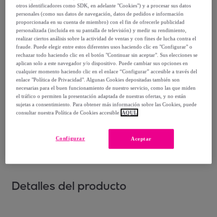
otros identificadores como SDK, en adelante "Cookies") y a procesar sus datos
Vendido por
BRASILERAS GROUP
personales (como sus datos de navegación, datos de pedidos e información
proporcionada en su cuenta de miembro) con el fin de ofrecerle publicidad
personalizada (incluida en su pantalla de televisión) y medir su rendimiento,
realizar ciertos análisis sobre la actividad de ventas y con fines de lucha contra el
fraude. Puede elegir entre estos diferentes usos haciendo clic en "Configurar" o
rechazar todo haciendo clic en el botón "Continuar sin aceptar". Sus elecciones se
Entrega
aplican solo a este navegador y/o dispositivo. Puede cambiar sus opciones en
cualquier momento haciendo clic en el enlace “Configurar” accesible a través del
Entrega desde
3,99 €
enlace "Política de Privacidad". Algunas Cookies depositadas también son
necesarias para el buen funcionamiento de nuestro servicio, como las que miden
el tráfico o permiten la presentación adaptada de nuestras ofertas, y no están
Entrega: Entre el
11/08
y el
14/08
sujetas a consentimiento. Para obtener más información sobre las Cookies, puede
consultar nuestra Política de Cookies accesible
AQUÍ.
¿Cómo funciona?
Configurar
Aceptar
Detalles del producto