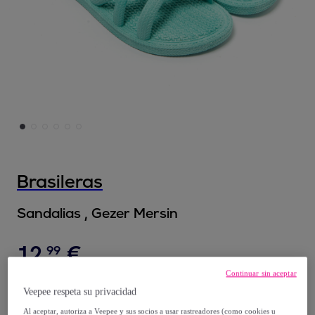
Brasileras
Sandalias , Gezer Mersin
12
,
€
99
Continuar sin aceptar
19
,
€
99
Veepee respeta su privacidad
-
35
%
Al aceptar, autoriza a Veepee y sus socios a usar rastreadores (como cookies u