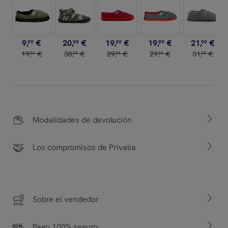
9
,
€
20
,
€
19
,
€
19
,
€
21
,
€
99
99
99
99
99
19
,
€
30
,
€
29
,
€
29
,
€
31
,
€
99
99
99
99
99
Modalidades de devolución
Los compromisos de Privalia
Sobre el vendedor
Pago 100% seguro