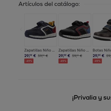
Artículos del catálogo:
Zapatillas Niño de la marca 
29
,
€
29
,
€
29
,
€
99
59
,
€
99
59
,
€
99
59
,
00
00
-
49
%
-
49
%
-
49
%
¡Privalia y 