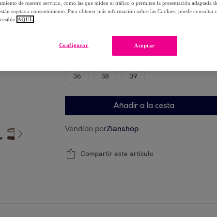
miento de nuestro servicio, como las que miden el tráfico o permiten la presentación adaptada d
-
48
%
 están sujetas a consentimiento. Para obtener más información sobre las Cookies, puede consultar n
cesible
AQUÍ.
Elige tu modelo
Configurar
Aceptar
36
38
39
Añadir a la cesta
Vendido por
Zianshop
Compartir este artículo