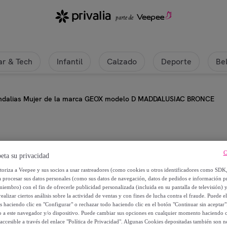
r & Tech
Infantil
Calzado
Deporte
Be
ndalias Mujer de la marca GEOX modelo D MADDALUSIAC BRONCE
Geox
C
eta su privacidad
Sandalias Mujer de la marca 
utoriza a Veepee y sus socios a usar rastreadores (como cookies u otros identificadores como SDK
a procesar sus datos personales (como sus datos de navegación, datos de pedidos e información 
miembro) con el fin de ofrecerle publicidad personalizada (incluida en su pantalla de televisión) 
47
,
€
99
ealizar ciertos análisis sobre la actividad de ventas y con fines de lucha contra el fraude. Puede el
os haciendo clic en "Configurar" o rechazar todo haciendo clic en el botón "Continuar sin aceptar"
lo a este navegador y/o dispositivo. Puede cambiar sus opciones en cualquier momento haciendo cl
93
,
€
90
accesible a través del enlace "Política de Privacidad". Algunas Cookies depositadas también son ne