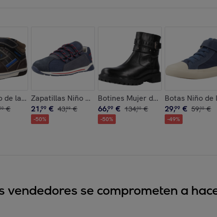
GEOX modelo B ALBEN BOY C AZUL
Zapatillas Niño de la marca GEOX modelo B ALBEN BOY C NEGRO
Botas Niño de la marca GEOX modelo B FLICK B. C AZUL
Zapatillas Niño de la marca CHICCO modelo BR
B
21
,
€
66
,
€
29
,
€
€
99
43
,
€
99
134
,
€
99
59
,
€
00
99
00
00
-
50
%
-
50
%
-
49
%
sus vendedores se comprometen a hacer