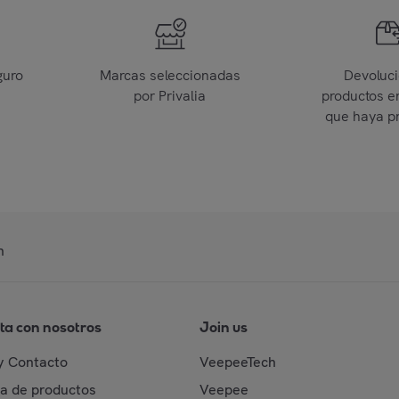
guro
Marcas seleccionadas
Devoluc
por Privalia
productos e
que haya p
n
ta con nosotros
Join us
y Contacto
VeepeeTech
da de productos
Veepee