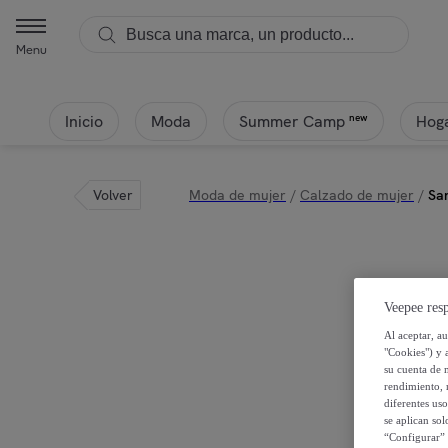
Menu
Inicio
Moda
Hoga
new
Summer Camp
Volver
Moda de mujer
/
Calzado de mujer
/
Sa
Veepee resp
Al aceptar, a
"Cookies") y 
su cuenta de 
rendimiento, r
diferentes us
se aplican so
“Configurar” 