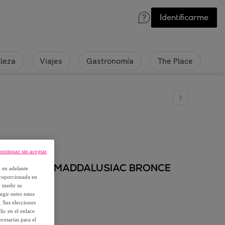
Identificarme
lleza
Viajes
Gastronomía
The Place
ontinuar sin aceptar
GEOX modelo D MADDALUSIAC BRONCE
, en adelante
proporcionada en
y medir su
egir entre estos
. Sus elecciones
ic en el enlace
cesarias para el