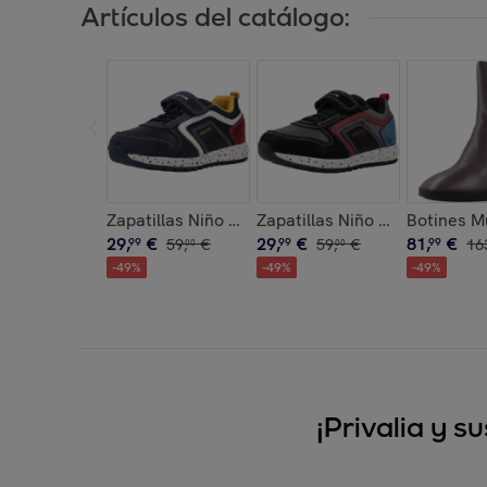
Artículos del catálogo:
Zapatillas Niño de la marca 
29
,
€
29
,
€
81
,
€
99
59
,
€
99
59
,
€
99
16
00
00
-
49
%
-
49
%
-
49
%
¡Privalia y 