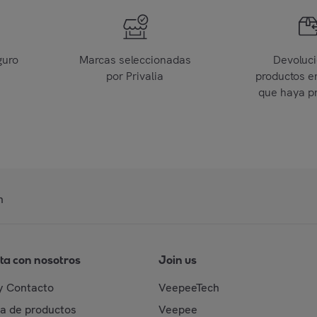
guro
Marcas seleccionadas
Devoluc
por Privalia
productos e
que haya p
n
ta con nosotros
Join us
y Contacto
VeepeeTech
da de productos
Veepee