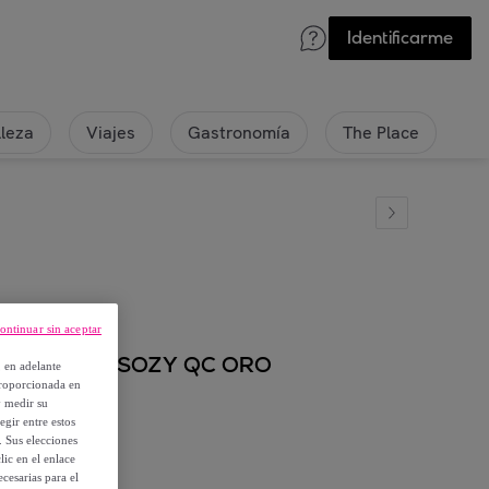
Identificarme
lleza
Viajes
Gastronomía
The Place
ontinuar sin aceptar
EOX modelo D SOZY QC ORO
, en adelante
proporcionada en
y medir su
egir entre estos
. Sus elecciones
ic en el enlace
cesarias para el