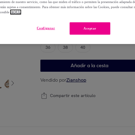
miento de nuestro servicio, como las que miden el tráfico o permiten la presentación adaptada d
-
48
%
 están sujetas a consentimiento. Para obtener más información sobre las Cookies, puede consultar n
cesible
AQUÍ.
Elige tu modelo
Configurar
Aceptar
36
38
40
Añadir a la cesta
Vendido por
Zianshop
Compartir este artículo