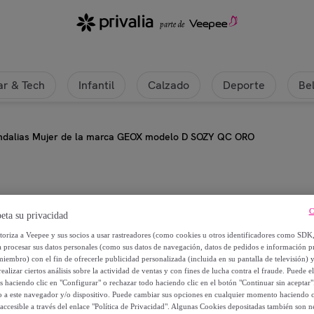
r & Tech
Infantil
Calzado
Deporte
Be
ndalias Mujer de la marca GEOX modelo D SOZY QC ORO
Geox
C
eta su privacidad
Sandalias Mujer de la marca G
utoriza a Veepee y sus socios a usar rastreadores (como cookies u otros identificadores como SDK
a procesar sus datos personales (como sus datos de navegación, datos de pedidos e información 
miembro) con el fin de ofrecerle publicidad personalizada (incluida en su pantalla de televisión) 
47
,
€
99
ealizar ciertos análisis sobre la actividad de ventas y con fines de lucha contra el fraude. Puede el
os haciendo clic en "Configurar" o rechazar todo haciendo clic en el botón "Continuar sin aceptar"
lo a este navegador y/o dispositivo. Puede cambiar sus opciones en cualquier momento haciendo cl
93
,
€
90
accesible a través del enlace "Política de Privacidad". Algunas Cookies depositadas también son ne