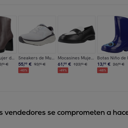
GEOX modelo B ALBEN BOY C AZUL
Zapatillas Niño de la marca GEOX modelo B ALBEN BOY C NEGRO
Botines Mujer de la marca GEOX modelo D TEULADA GRIS
Sneakers de Mujer d
55
,
€
61
,
€
13
,
€
3
,
€
99
93
,
€
99
123
,
€
99
26
,
€
90
95
90
99
-
40
%
-
49
%
-
48
%
sus vendedores se comprometen a hacer