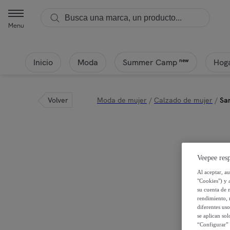
Menu
Inicio
Moda
Hoga
new
Summer Camp
Volver
Moda de mujer
/
Calzado de mujer
/
Sa
Veepee resp
Al aceptar, a
"Cookies") y 
su cuenta de 
rendimiento, r
diferentes us
se aplican so
“Configurar” 