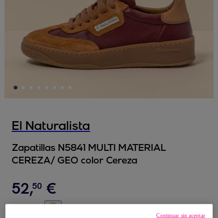
El Naturalista
Zapatillas N5841 MULTI MATERIAL
CEREZA/ GEO color Cereza
52
,
€
50
105
,
€
00
Continuar sin aceptar