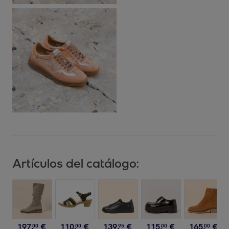
Artículos del catálogo:
197
,
€
110
,
€
139
,
€
115
,
€
165
,
€
00
00
95
00
00