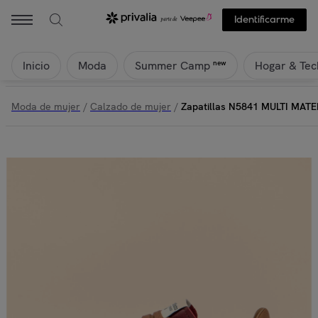
Identificarme
Inicio
Moda
Hogar & Tec
new
Summer Camp
Moda de mujer
/
Calzado de mujer
/
Zapatillas N5841 MULTI MATE