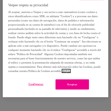
-
50
%
Veepee respeta su privacidad
Guía de tallas
Al aceptar, autoriza a Veepee y sus socios a usar rastreadores (como cookies u
otros identificadores como SDK, en adelante "Cookies") y a procesar sus datos
Vendido por
LIFECONCEPT S.L
personales (como sus datos de navegación, datos de pedidos e información
proporcionada en su cuenta de miembro) con el fin de ofrecerle publicidad
personalizada (incluida en su pantalla de televisión) y medir su rendimiento,
realizar ciertos análisis sobre la actividad de ventas y con fines de lucha contra el
fraude. Puede elegir entre estos diferentes usos haciendo clic en "Configurar" o
rechazar todo haciendo clic en el botón "Continuar sin aceptar". Sus elecciones se
Entrega
aplican solo a este navegador y/o dispositivo. Puede cambiar sus opciones en
cualquier momento haciendo clic en el enlace “Configurar” accesible a través del
enlace "Política de Privacidad". Algunas Cookies depositadas también son
Envío gratis
necesarias para el buen funcionamiento de nuestro servicio, como las que miden
el tráfico o permiten la presentación adaptada de nuestras ofertas, y no están
sujetas a consentimiento. Para obtener más información sobre las Cookies, puede
Entrega: Entre el
13/08
y el
16/08
consultar nuestra Política de Cookies accesible
AQUÍ.
¿Cómo funciona?
Configurar
Aceptar