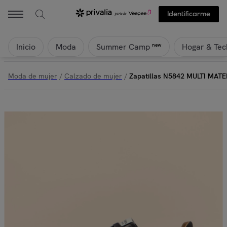
Identificarme
Inicio
Moda
Hogar & Tec
new
Summer Camp
Moda de mujer
/
Calzado de mujer
/
Zapatillas N5842 MULTI MAT