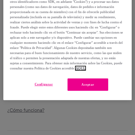
105
,
€
otros identificadores como SDK, en adelante "Cookies") y a procesar sus datos
00
personales (como sus datos de navegación, datos de pedidos e información
-
50
%
proporcionada en su cuenta de miembro) con el fin de ofrecerle publicidad
personalizada (incluida en su pantalla de televisión) y medir su rendimiento,
Guía de tallas
realizar ciertos análisis sobre la actividad de ventas y con fines de lucha contra el
fraude. Puede elegir entre estos diferentes usos haciendo clic en "Configurar" o
Vendido por
LIFECONCEPT S.L
rechazar todo haciendo clic en el botón "Continuar sin aceptar". Sus elecciones se
aplican solo a este navegador y/o dispositivo. Puede cambiar sus opciones en
cualquier momento haciendo clic en el enlace “Configurar” accesible a través del
enlace "Política de Privacidad". Algunas Cookies depositadas también son
necesarias para el buen funcionamiento de nuestro servicio, como las que miden
el tráfico o permiten la presentación adaptada de nuestras ofertas, y no están
Entrega
sujetas a consentimiento. Para obtener más información sobre las Cookies, puede
consultar nuestra Política de Cookies accesible
AQUÍ.
Envío gratis
Configurar
Aceptar
Entrega: Entre el
14/08
y el
17/08
¿Cómo funciona?