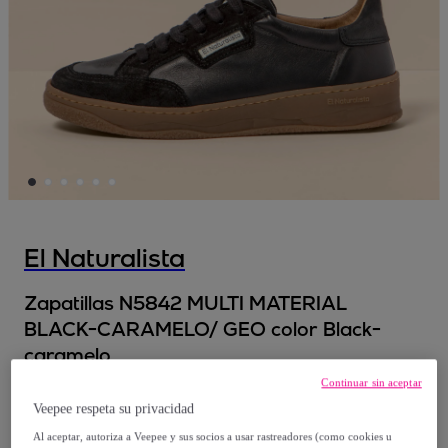
El Naturalista
Zapatillas N5842 MULTI MATERIAL
BLACK-CARAMELO/ GEO color Black-
caramelo
Continuar sin aceptar
52
,
€
50
Veepee respeta su privacidad
Al aceptar, autoriza a Veepee y sus socios a usar rastreadores (como cookies u