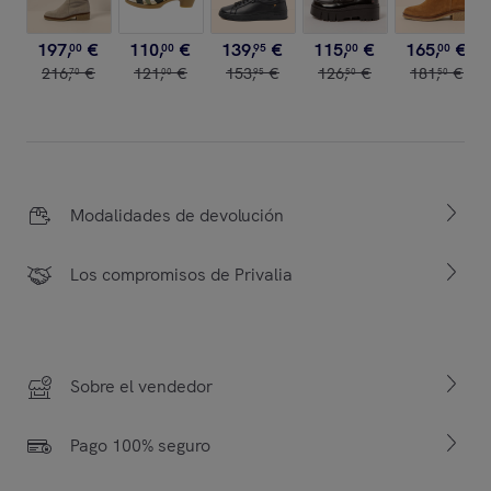
197
,
€
110
,
€
139
,
€
115
,
€
165
,
€
00
00
95
00
00
216
,
€
121
,
€
153
,
€
126
,
€
181
,
€
70
00
95
50
50
Modalidades de devolución
Los compromisos de Privalia
Sobre el vendedor
Pago 100% seguro